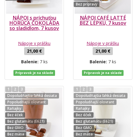
Bez prípravy
NÁPOJ s príchuťou
NÁPOJ CAFÉ LATTÉ
HORÚCA ČOKOLÁDA
BEZ LEPKU, 7 kusov
so sladidlom, 7 kusov
Nápoje v prášku
Nápoje v prášku
21,00 €
21,00 €
Balenie:
7 ks
Balenie:
7 ks
Prípravok je na sklade
Prípravok je na sklade
1
2
3
1
2
3
Dopoludňajšia ľahká desiata
Dopoludňajšia ľahká desiata
Popoludňajší olovrant
Popoludňajší olovrant
Raňajky
Raňajky
Bez éček
Bez éček
Bez glutamátu (E621)
Bez glutamátu (E621)
Bez GMO
Bez GMO
Bez mäsa
Bez mäsa