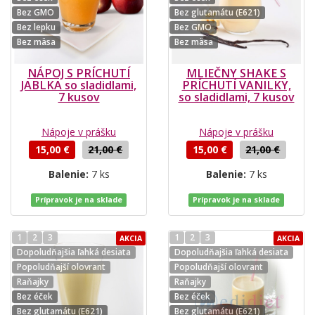
Bez GMO
Bez glutamátu (E621)
Bez lepku
Bez GMO
Bez mäsa
Bez mäsa
NÁPOJ S PRÍCHUTÍ
MLIEČNY SHAKE S
JABLKA so sladidlami,
PRÍCHUTÍ VANILKY,
7 kusov
so sladidlami, 7 kusov
Nápoje v prášku
Nápoje v prášku
15,00 €
21,00 €
15,00 €
21,00 €
Balenie:
7 ks
Balenie:
7 ks
Prípravok je na sklade
Prípravok je na sklade
1
2
3
1
2
3
AKCIA
AKCIA
Dopoludňajšia ľahká desiata
Dopoludňajšia ľahká desiata
Popoludňajší olovrant
Popoludňajší olovrant
Raňajky
Raňajky
Bez éček
Bez éček
Bez glutamátu (E621)
Bez glutamátu (E621)