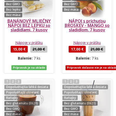
Bez GMO
Bez GMO
Bez lepku
Bez mäsa
Bez mäsa
BANÁNOVÝ MLIEČNY
NÁPOJ s príchuťou
NÁPOJ BEZ LEPKU so
BROSKEV - MANGO so
sladidlami, 7 kusov
sladidlom, 7 kusov
Nápoje v prášku
Nápoje v prášku
15,00 €
21,00 €
17,00 €
21,00 €
Balenie:
7 ks
Balenie:
7 ks
Prípravok je na sklade
Prípravok dočasne nie je na sklad
1
2
3
1
2
3
Dopoludňajšia ľahká desiata
Dopoludňajšia ľahká desiata
Popoludňajší olovrant
Popoludňajší olovrant
Raňajky
Raňajky
Bez glutamátu (E621)
Bez glutamátu (E621)
Bez GMO
Bez GMO
Bez mäsa
Bez mäsa