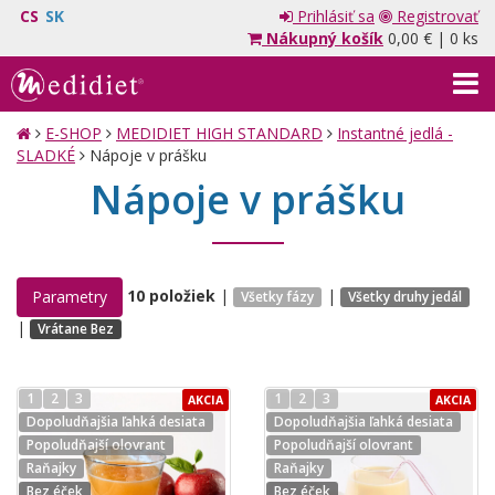
CS
SK
Prihlásiť sa
Registrovať
Nákupný košík
0,00 €
|
0 ks
E-SHOP
MEDIDIET HIGH STANDARD
Instantné jedlá -
SLADKÉ
Nápoje v prášku
Nápoje v prášku
10 položiek
|
|
Parametry
Všetky fázy
Všetky druhy jedál
|
Vrátane Bez
1
2
3
1
2
3
AKCIA
AKCIA
Dopoludňajšia ľahká desiata
Dopoludňajšia ľahká desiata
Popoludňajší olovrant
Popoludňajší olovrant
Raňajky
Raňajky
Bez éček
Bez éček