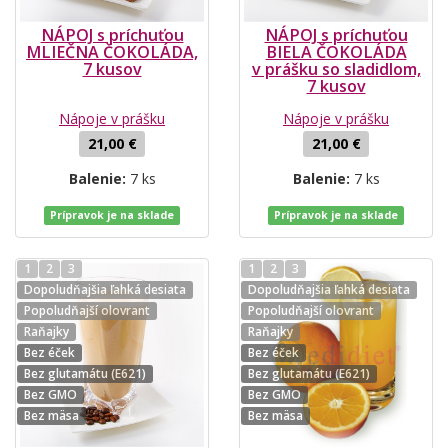
NÁPOJ s príchuťou
NÁPOJ s príchuťou
MLIEČNA ČOKOLÁDA,
BIELA ČOKOLÁDA
7 kusov
v prášku so sladidlom,
7 kusov
Nápoje v prášku
Nápoje v prášku
21,00 €
21,00 €
Balenie:
7 ks
Balenie:
7 ks
Prípravok je na sklade
Prípravok je na sklade
1
2
3
1
2
3
Dopoludňajšia ľahká desiata
Dopoludňajšia ľahká desiata
Popoludňajší olovrant
Popoludňajší olovrant
Raňajky
Raňajky
Bez éček
Bez éček
Bez glutamátu (E621)
Bez glutamátu (E621)
Bez GMO
Bez GMO
Bez mäsa
Bez mäsa