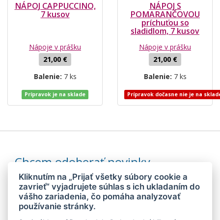
NÁPOJ CAPPUCCINO,
NÁPOJ S
7 kusov
POMARANČOVOU
príchuťou so
sladidlom, 7 kusov
Nápoje v prášku
Nápoje v prášku
21,00 €
21,00 €
Balenie:
7 ks
Balenie:
7 ks
Prípravok je na sklade
Prípravok dočasne nie je na sklad
Chcem odoberať novinky
Kliknutím na „Prijať všetky súbory cookie a
zavrieť“ vyjadrujete súhlas s ich ukladaním do
vášho zariadenia, čo pomáha analyzovať
Odoslaním súhlasím so
spracovaním mojich osobných údajov
používanie stránky.