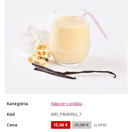
Kategória
Nápoje v prášku
Kód
MD_PB00902_7
Cena
15,00 €
21,00 €
(s DPH)