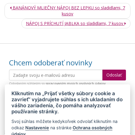
BANÁNOVÝ MLIEČNY NÁPOJ BEZ LEPKU so sladidlami, 7
kusov
NÁPOJ S PRÍCHUTÍ JABLKA so sladidlami, 7 kusov
Chcem odoberať novinky
Odoslaním súhlasím so
spracovaním mojich osobných údajov
Kliknutím na „Prijať všetky súbory cookie a
zavrieť“ vyjadrujete súhlas s ich ukladaním do
© 2026 MEDIDIET® - METÓDA, KTORÁ DÁVA CHUŤ ZCHUBNÚŤ!
vášho zariadenia, čo pomáha analyzovať
používanie stránky.
Svoj súhlas môžete kedykoľvek odvolať kliknutím na
odkaz
Nastavenie
na stránke
Ochrana osobných
Mapa stránok
Web:
Crespo, s.r.o.
údajov
.