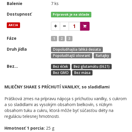
Balenie
7 ks
Dostupnosť
Prípravok je na sklade
AKCIA
Fáze
1
2
3
Druh jídla
Dopoludňajšia ľahká desiata
Popoludňajší olovrant
Raňajky
Bez...
Bez éček
Bez glutamátu (E621)
Bez GMO
Bez mäsa
MLIEČNY SHAKE S PRÍCHUTÍ VANILKY, so sladidlami
Prášková zmes na prípravu nápoja s príchuťou vanilky, s cukrom
a so sladidlami as vysokým obsahom bielkovín, s nízkym
obsahom tuku a cukru, ktorá môže byť súčasťou diéty na
reguláciu telesnej hmotnosti.
Hmotnosť 1 porcia:
25 g