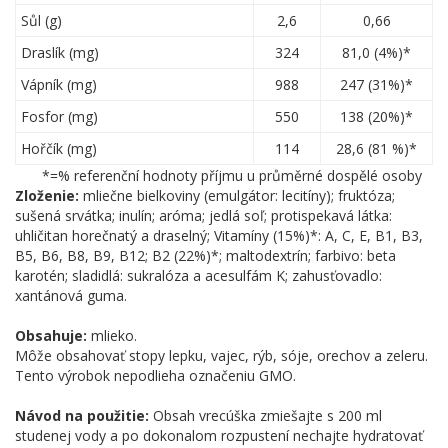
Sůl (g)
2,6
0,66
Draslík (mg)
324
81,0 (4%)*
Vápník (mg)
988
247 (31%)*
Fosfor (mg)
550
138 (20%)*
Hořčík (mg)
114
28,6 (81 %)*
*=% referenční hodnoty příjmu u průměrné dospělé osoby
Zloženie:
mliečne bielkoviny (emulgátor: lecitíny); fruktóza;
sušená srvátka; inulín; aróma; jedlá soľ; protispekavá látka:
uhličitan horečnatý a draselný; Vitamíny (15%)*: A, C, E, B1, B3,
B5, B6, B8, B9, B12; B2 (22%)*; maltodextrín; farbivo: beta
karotén; sladidlá: sukralóza a acesulfám K; zahusťovadlo:
xantánová guma.
Obsahuje:
mlieko.
Môže obsahovať stopy lepku, vajec, rýb, sóje, orechov a zeleru.
Tento výrobok nepodlieha označeniu GMO.
Návod na použitie:
Obsah vrecúška zmiešajte s 200 ml
studenej vody a po dokonalom rozpustení nechajte hydratovať