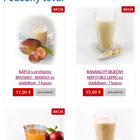
AKCIA
AKCIA
NÁPOJ s príchuťou
BANÁNOVÝ MLIEČNY
BROSKEV - MANGO so
NÁPOJ BEZ LEPKU so
sladidlom, 7 kusov
sladidlami, 7 kusov
17,00 €
21,00 €
15,00 €
21,00 €
AKCIA