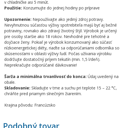
v chladničke asi 5 minút.
Použitie:
Konzumujte do jednej hodiny po príprave
Upozornenie:
Nepoužívajte ako jediný zdroj potravy.
Nevyhnutnou súčasťou výživy spotrebiteľa majú byť aj bežné
potraviny, rovnako ako zdravý životný štýl. Výrobok je určený
pre osoby staršie ako 18 rokov. Nevhodné pre tehotné a
dojčiace ženy. Pokiaľ je výrobok konzumovaný ako súčasť
nízkoenergetickej diéty, riaďte sa odporúčaniami odborníka so
skúsenosťami v oblasti výživy ľudí. Počas užívania výrobku
dodržujte dostatočný príjem tekutín (min. 1,5 l/deň).
Neprekračujte odporúčané dávkovanie!
Šarža a minimálna trvanlivosť do konca:
Údaj uvedený na
obale.
Skladovanie:
Skladujte v tme a suchu pri teplote 15 – 22 °C,
chráňte pred priamym slnečným žiarením.
Krajina pôvodu: Francúzsko
Podobný tovar