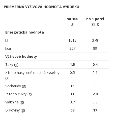
PRIEMERNÁ VÝŽIVOVÁ HODNOTA VÝROBKU
na 100
na 1 porci
g
25 g
Energetická hodnota
kJ
1513
378
kcal
357
89
Výživové hodnoty
Tuky (g)
1,5
0,4
z toho nasycené mastné kyseliny
0,5
0,1
(g)
Sacharidy (g)
16
3,9
z toho cukry (g)
11
2,8
Vláknina (g)
3,7
0,9
Bílkoviny (g)
68
17