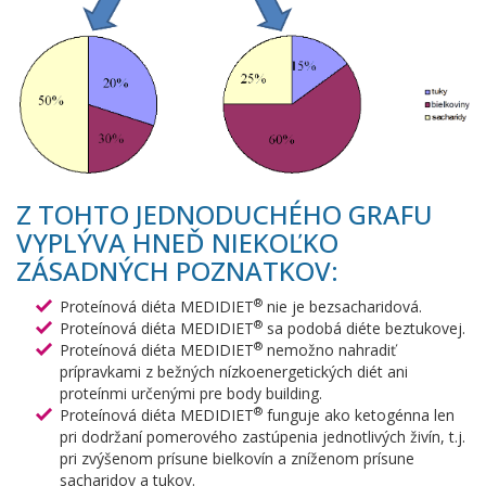
Z TOHTO JEDNODUCHÉHO GRAFU
VYPLÝVA HNEĎ NIEKOĽKO
ZÁSADNÝCH POZNATKOV:
®
Proteínová diéta MEDIDIET
nie je bezsacharidová.
®
Proteínová diéta MEDIDIET
sa podobá diéte beztukovej.
®
Proteínová diéta MEDIDIET
nemožno nahradiť
prípravkami z bežných nízkoenergetických diét ani
proteínmi určenými pre body building.
®
Proteínová diéta MEDIDIET
funguje ako ketogénna len
pri dodržaní pomerového zastúpenia jednotlivých živín, t.j.
pri zvýšenom prísune bielkovín a zníženom prísune
sacharidov a tukov.