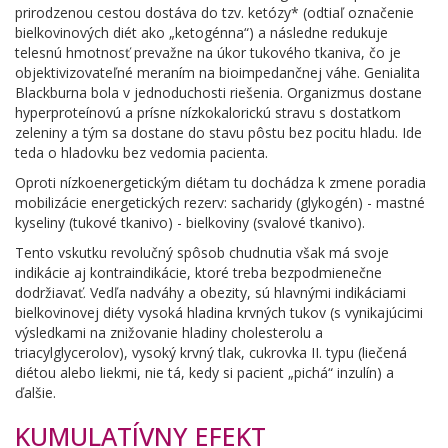
prirodzenou cestou dostáva do tzv. ketózy* (odtiaľ označenie
bielkovinových diét ako „ketogénna“) a následne redukuje
telesnú hmotnosť prevažne na úkor tukového tkaniva, čo je
objektivizovateľné meraním na bioimpedančnej váhe. Genialita
Blackburna bola v jednoduchosti riešenia. Organizmus dostane
hyperproteínovú a prísne nízkokalorickú stravu s dostatkom
zeleniny a tým sa dostane do stavu pôstu bez pocitu hladu. Ide
teda o hladovku bez vedomia pacienta.
Oproti nízkoenergetickým diétam tu dochádza k zmene poradia
mobilizácie energetických rezerv: sacharidy (glykogén) - mastné
kyseliny (tukové tkanivo) - bielkoviny (svalové tkanivo).
Tento vskutku revolučný spôsob chudnutia však má svoje
indikácie aj kontraindikácie, ktoré treba bezpodmienečne
dodržiavať. Vedľa nadváhy a obezity, sú hlavnými indikáciami
bielkovinovej diéty vysoká hladina krvných tukov (s vynikajúcimi
výsledkami na znižovanie hladiny cholesterolu a
triacylglycerolov), vysoký krvný tlak, cukrovka II. typu (liečená
diétou alebo liekmi, nie tá, kedy si pacient „pichá“ inzulín) a
ďalšie.
KUMULATÍVNY EFEKT