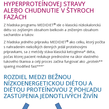
HYPERPROTEÍNOVEJ STRAVY
ALEBO CHUDNUTIE V ŠTYROCH
FAZÁCH
®
Z hľadiska programu MEDIDIET
ide o klasickú nízkokalorickú
diétu so zvýšeným obsahom bielkovín a zníženým obsahom
sacharidov a tukov.
®
Z hľadiska jedného prípravku MEDIDIET
ako celku, ktorý počíta
s nahradením niekoľkých denných jedál proteínovými
prípravkami, sa z metódy stáva klasická ketogénna* diéta,
počas ktorej pacient redukuje prednostne na úkor vlastného
tukového tkaniva a celý proces začína fungovať ako „proteín**
sparing modified fast***“
ROZDIEL MEDZI BEŽNOU
NÍZKOENERGETICKOU DIÉTOU A
DIÉTOU PROTEÍNOVOU Z POHĽADU
ZASTÚPENIA JEDNOTLIVÝCH ŽIVÍN