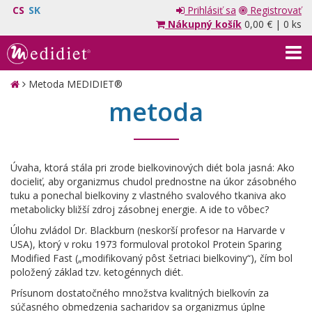
CS
SK
Prihlásiť sa
Registrovať
Nákupný košík
0,00 €
|
0 ks
Metoda MEDIDIET®︎
metoda
Úvaha, ktorá stála pri zrode bielkovinových diét bola jasná: Ako
docieliť, aby organizmus chudol prednostne na úkor zásobného
tuku a ponechal bielkoviny z vlastného svalového tkaniva ako
metabolicky bližší zdroj zásobnej energie. A ide to vôbec?
Úlohu zvládol Dr. Blackburn (neskorší profesor na Harvarde v
USA), ktorý v roku 1973 formuloval protokol Protein Sparing
Modified Fast („modifikovaný pôst šetriaci bielkoviny“), čím bol
položený základ tzv. ketogénnych diét.
Prísunom dostatočného množstva kvalitných bielkovín za
súčasného obmedzenia sacharidov sa organizmus úplne