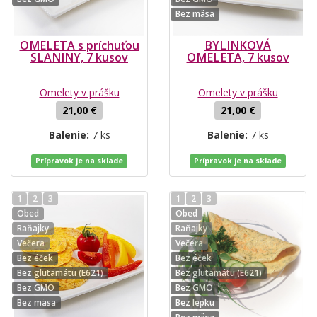
Bez mäsa
OMELETA s príchuťou
BYLINKOVÁ
SLANINY, 7 kusov
OMELETA, 7 kusov
Omelety v prášku
Omelety v prášku
21,00 €
21,00 €
Balenie:
7 ks
Balenie:
7 ks
Prípravok je na sklade
Prípravok je na sklade
1
2
3
1
2
3
Obed
Obed
Raňajky
Raňajky
Večera
Večera
Bez éček
Bez éček
Bez glutamátu (E621)
Bez glutamátu (E621)
Bez GMO
Bez GMO
Bez mäsa
Bez lepku