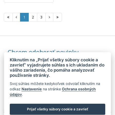
1
2
3
Chcem odoberať novinky
Kliknutím na „Prijať všetky súbory cookie a
zavrieť“ vyjadrujete súhlas s ich ukladaním do
vášho zariadenia, čo pomáha analyzovať
Odoslaním súhlasím so
spracovaním mojich osobných údajov
používanie stránky.
Svoj súhlas môžete kedykoľvek odvolať kliknutím na
© 2026 MEDIDIET® - METÓDA, KTORÁ DÁVA CHUŤ ZCHUBNÚŤ!
odkaz
Nastavenie
na stránke
Ochrana osobných
údajov
.
Prijať všetky súbory cookie a zavrieť
Mapa stránok
Web:
Crespo, s.r.o.