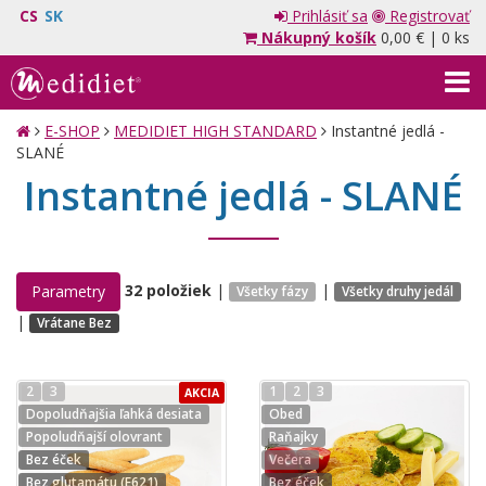
CS
SK
Prihlásiť sa
Registrovať
Nákupný košík
0,00 €
|
0 ks
E-SHOP
MEDIDIET HIGH STANDARD
Instantné jedlá -
SLANÉ
Instantné jedlá - SLANÉ
32 položiek
|
|
Parametry
Všetky fázy
Všetky druhy jedál
|
Vrátane Bez
2
3
1
2
3
AKCIA
Dopoludňajšia ľahká desiata
Obed
Popoludňajší olovrant
Raňajky
Bez éček
Večera
Bez glutamátu (E621)
Bez éček