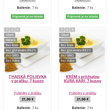
Balenie:
7 ks
Balenie:
7 ks
Prípravok je na sklade
Prípravok je na sklade
1
2
3
1
2
3
Obed
Obed
Večera
Večera
Bez éček
Bez éček
Bez glutamátu (E621)
Bez glutamátu (E621)
Bez GMO
Bez GMO
Bez mäsa
Bez mäsa
THAJSKÁ POLIEVKA
KRÉM s príchuťou
v prášku, 7 kusov
KURA KARI, 7 kusov
Polievky v prášku
Polievky v prášku
21,00 €
21,00 €
Balenie:
7 ks
Balenie:
7 ks