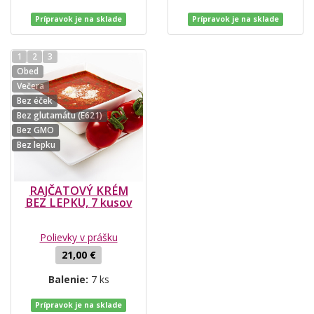
Prípravok je na sklade
Prípravok je na sklade
1
2
3
Obed
Večera
Bez éček
Bez glutamátu (E621)
Bez GMO
Bez lepku
RAJČATOVÝ KRÉM
BEZ LEPKU, 7 kusov
Polievky v prášku
21,00 €
Balenie:
7 ks
Prípravok je na sklade