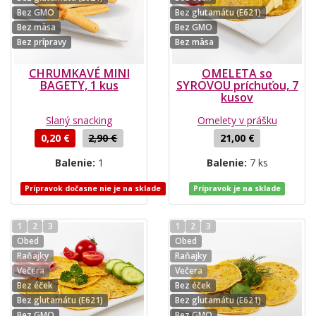
Bez GMO
Bez glutamátu (E621)
Bez mäsa
Bez GMO
Bez prípravy
Bez mäsa
CHRUMKAVÉ MINI
OMELETA so
BAGETY, 1 kus
SYROVOU príchuťou, 7
kusov
Slaný snacking
Omelety v prášku
0,20 €
2,90 €
21,00 €
Balenie:
1
Balenie:
7 ks
Prípravok dočasne nie je na sklade
Prípravok je na sklade
1
2
3
1
2
3
Obed
Obed
Raňajky
Raňajky
Večera
Večera
Bez éček
Bez éček
Bez glutamátu (E621)
Bez glutamátu (E621)
Bez GMO
Bez GMO