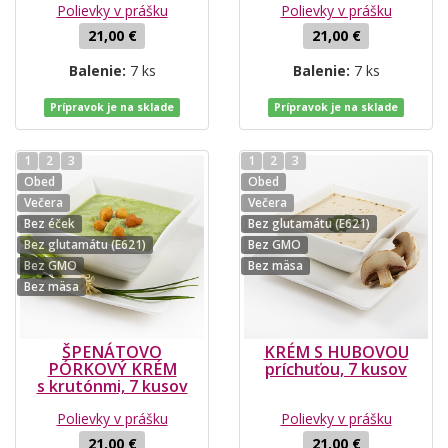
Polievky v prášku
Polievky v prášku
21,00 €
21,00 €
Balenie:
7 ks
Balenie:
7 ks
Prípravok je na sklade
Prípravok je na sklade
1
2
3
1
2
3
Obed
Obed
Večera
Večera
Bez éček
Bez glutamátu (E621)
Bez glutamátu (E621)
Bez GMO
Bez GMO
Bez mäsa
Bez mäsa
ŠPENÁTOVO
KRÉM S HUBOVOU
PÓRKOVÝ KRÉM
príchuťou, 7 kusov
s krutónmi, 7 kusov
Polievky v prášku
Polievky v prášku
21,00 €
21,00 €