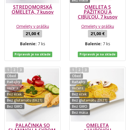
Bez mäsa
STREDOMORSKÁ
OMELETA S
OMELETA, 7 kusov
PAŽITKOU A
CIBUĽOU, 7 kusov
Omelety v prášku
Omelety v prášku
21,00 €
21,00 €
Balenie:
7 ks
Balenie:
7 ks
Prípravok je na sklade
Prípravok je na sklade
1
2
3
1
2
3
Obed
Obed
Raňajky
Raňajky
Večera
Večera
Bez éček
Bez éček
Bez glutamátu (E621)
Bez glutamátu (E621)
Bez GMO
Bez GMO
Bez mäsa
PALAČINKA SO
OMELETA