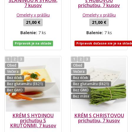
SLANINOU A SYROM,
s HUBOVOU
7 kusov
príchuťou, 7 kusov
Omelety v prášku
Omelety v prášku
21,00 €
21,00 €
Balenie:
7 ks
Balenie:
7 ks
Prípravok je na sklade
Prípravok dočasne nie je na sklad
1
2
3
1
2
3
Obed
Obed
Večera
Večera
Bez éček
Bez éček
Bez glutamátu (E621)
Bez glutamátu (E621)
Bez GMO
Bez GMO
Bez mäsa
KRÉM S HYDINOU
KRÉM S CHRISTOVOU
príchuťou S
príchuťou, 7 kusov
KRUTÓNMI, 7 kusov