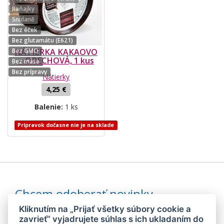
Raňajky
Snídaně
Bez éček
Bez glutamátu (E621)
Bez GMO
NÁTIERKA KAKAOVO
– ORECHOVÁ, 1 kus
Bez mäsa
Bez prípravy
Nátierky
4,25 €
Balenie:
1 ks
Prípravok dočasne nie je na sklade
Chcem odoberať novinky
Kliknutím na „Prijať všetky súbory cookie a
zavrieť“ vyjadrujete súhlas s ich ukladaním do