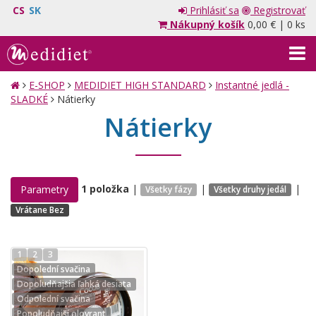
CS
SK
Prihlásiť sa
Registrovať
Nákupný košík
0,00 €
|
0 ks
E-SHOP
MEDIDIET HIGH STANDARD
Instantné jedlá -
SLADKÉ
Nátierky
Nátierky
1 položka
|
|
|
Parametry
Všetky fázy
Všetky druhy jedál
Vrátane Bez
1
2
3
Dopolední svačina
Dopoludňajšia ľahká desiata
Odpolední svačina
Popoludňajší olovrant