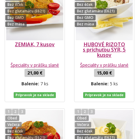
Bez éček
Bez éček
Bez glutamátu (E621)
Bez glutamátu (E621)
Bez GMO
Bez GMO
Bez mäsa
Bez mäsa
ZEMIAK, 7 kusov
HUBOVÉ RIZOTO
s príchuťou SYR, 5
kusov
Špeciality v prášku slané
Špeciality v prášku slané
21,00 €
15,00 €
Balenie:
7 ks
Balenie:
5 ks
Prípravok je na sklade
Prípravok je na sklade
1
2
3
1
2
3
Obed
Obed
Večera
Večera
Bez éček
Bez éček
Bez glutamátu (E621)
Bez glutamátu (E621)