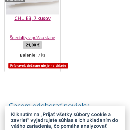
CHLIEB, 7 kusov
Špeciality v prášku slané
21,00 €
Balenie:
7 ks
Prípravok dočasne nie je na sklade
Chcem odoberať novinky
Kliknutím na „Prijať všetky súbory cookie a
zavrieť“ vyjadrujete súhlas s ich ukladaním do
vášho zariadenia, čo pomáha analyzovať
Odoslaním súhlasím so
spracovaním mojich osobných údajov