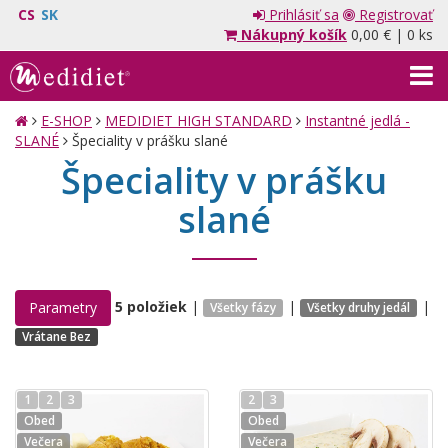
CS
SK
Prihlásiť sa
Registrovať
Nákupný košík
0,00 €
|
0 ks
E-SHOP
MEDIDIET HIGH STANDARD
Instantné jedlá -
SLANÉ
Špeciality v prášku slané
Špeciality v prášku
slané
5 položiek
|
|
|
Parametry
Všetky fázy
Všetky druhy jedál
Vrátane Bez
1
2
3
2
3
Obed
Obed
Večera
Večera