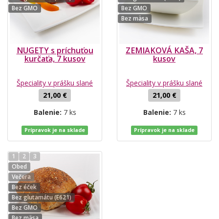
Bez GMO
Bez GMO
Bez mäsa
NUGETY s príchuťou
ZEMIAKOVÁ KAŠA, 7
kurčaťa, 7 kusov
kusov
Špeciality v prášku slané
Špeciality v prášku slané
21,00 €
21,00 €
Balenie:
7 ks
Balenie:
7 ks
Prípravok je na sklade
Prípravok je na sklade
1
2
3
Obed
Večera
Bez éček
Bez glutamátu (E621)
Bez GMO
Bez mäsa