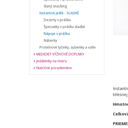
Slaný snacking
Instantné jedlá - SLADKÉ
Dezerty v prášku
Špeciality v prášku sladké
Nápoje v prášku
Nátierky
Proteínové tyčinky, sušienky a vafle
MEDIDIET VÝŽIVOVÉ DOPLNKY
Jedálenky na mieru
Nutričné poradenstvo
Instant
telesnej
Hmotnos
Celkov
PRIEME