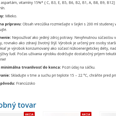
: aspartám, vitamíny 15%* { C, B3, E, B5, B6, B2, B1, A, B8, B9, B12] 
ín.
ny:
Mlieko.
na prípravu:
Obsah vrecúška rozmiešajte v šejkri s 200 ml studenej v
jte.
nenie:
Nepoužívať ako jediný zdroj potravy. Nevyhnutnou súčasťou vý
y, rovnako ako zdravý životný štýl. Výrobok je určený pre osoby star
okiaľ je výrobok konzumovaný ako súčasť nízkoenergetickej diéty, ri
výživy ľudí. Počas užívania výrobku dodržujte dostatočný príjem tekut
nie!
 minimálna trvanlivosť do konca:
Pozri údaj na sáčku.
anie:
Skladujte v tme a suchu pri teplote 15 – 22 °C, chráňte pred 
 pôvodu:
Francúzsko
obný tovar
AKCIA
AKCIA