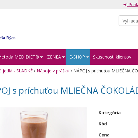
Prihl
Metoda MEDIDIET®︎
ZENEA
E-SHOP
Skúsenosti klientov
é jedlá - SLADKÉ
Nápoje v prášku
NÁPOJ s príchuťou MLIEČNA Č
OJ s príchuťou MLIEČNA ČOKOLÁD
Kategória
Kód
Cena