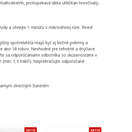
maltodextrín, protispekavá látka uhličitan horečnatý,
ody a ohrejte 1 minútu v mikrovlnnej rúre. Ihneď
živy spotrebiteľa majú byť aj bežné pokrmy a
šie ako 18 rokov. Nevhodné pre tehotné a dojčiace
aďte sa odporúčaniami odborníka so skúsenosťami v
ín (min. 1,5 l/deň). Neprekračujte odporúčané
priamym slnečným žiarením.
AKCIA
AKCIA