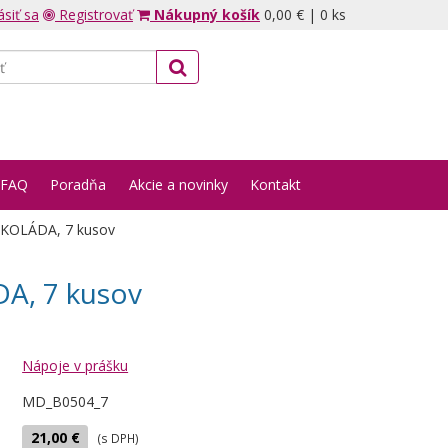
ásiť sa
Registrovať
Nákupný košík
0,00 €
|
0 ks
FAQ
Poradňa
Akcie a novinky
Kontakt
OKOLÁDA, 7 kusov
A, 7 kusov
Nápoje v prášku
MD_B0504_7
21,00 €
(s DPH)