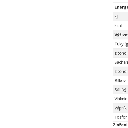
Energ
kJ
kcal
Výživo
Tuky (g
z toho 
Sachari
z toho 
Bílkovi
Sůl (g)
Vláknin
Vápník
Fosfor
Zloženi