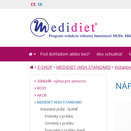
CS
SK
Pod dohľadom alebo bez?
Ako schudnúť
E-SHOP
MEDIDIET HIGH STANDARD
Instantn
ZENEA® - výživa pre seniorov
NÁP
BOXY
AKCIE
MEDIDIET HIGH STANDARD
Instantné jedlá - SLANÉ
Polievky v prášku
Omelety v prášku
Špeciality v prášku slané