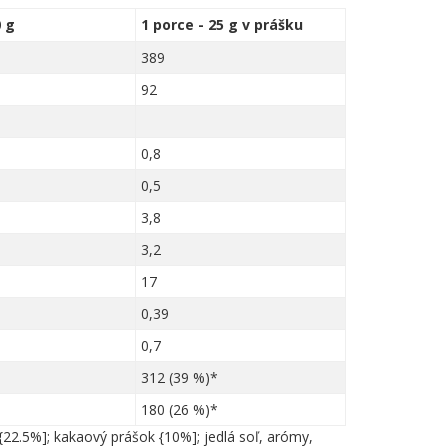
 g
1 porce - 25 g v prášku
389
92
0,8
0,5
3,8
3,2
17
0,39
0,7
312 (39 %)*
180 (26 %)*
{22.5%]; kakaový prášok {10%]; jedlá soľ, arómy,