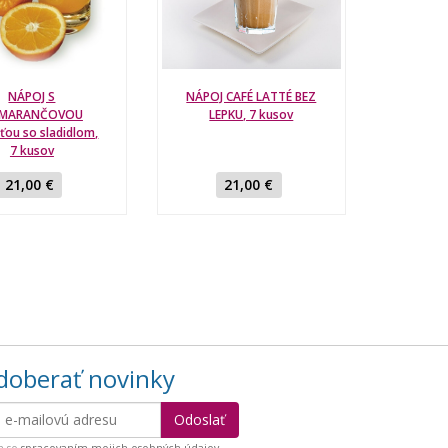
NÁPOJ S
NÁPOJ CAFÉ LATTÉ BEZ
MARANČOVOU
LEPKU, 7 kusov
uťou so sladidlom,
7 kusov
21,00 €
21,00 €
oberať novinky
m so
spracovaním mojich osobných údajov