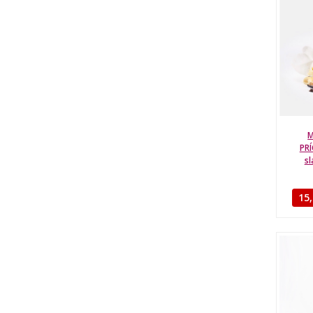
M
PRÍ
sl
15,