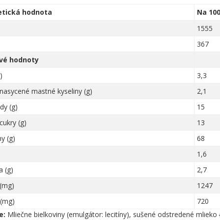
etická hodnota
Na 100
1555
367
vé hodnoty
)
3,3
nasycené mastné kyseliny (g)
2,1
dy (g)
15
cukry (g)
13
ny (g)
68
1,6
a (g)
2,7
 (mg)
1247
 (mg)
720
e:
Mliečne bielkoviny (emulgátor: lecitíny), sušené odstredené mlieko 