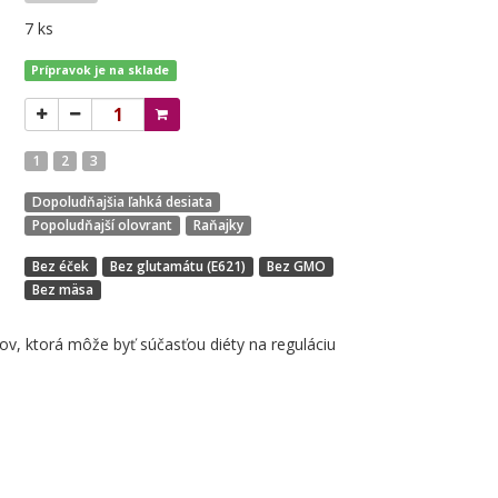
7 ks
Prípravok je na sklade
1
2
3
Dopoludňajšia ľahká desiata
Popoludňajší olovrant
Raňajky
Bez éček
Bez glutamátu (E621)
Bez GMO
Bez mäsa
, ktorá môže byť súčasťou diéty na reguláciu