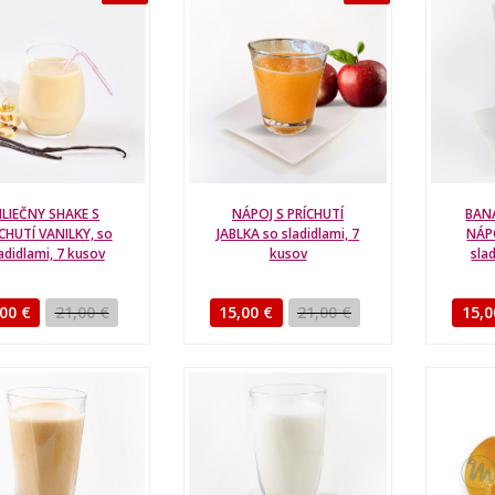
LIEČNY SHAKE S
NÁPOJ S PRÍCHUTÍ
BAN
CHUTÍ VANILKY, so
JABLKA so sladidlami, 7
NÁPO
adidlami, 7 kusov
kusov
sla
00 €
21,00 €
15,00 €
21,00 €
15,0