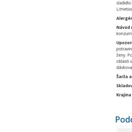
sladidlo
L/metion
Alergé
Návod 
konzumu
Upozor
potravin
ženy. P
oblasti 
dávkova
Šarža a
Skladov
Krajina
Pod