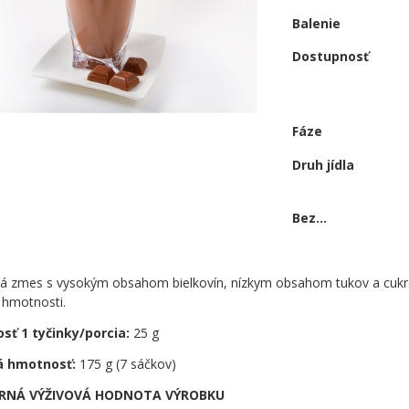
Balenie
Dostupnosť
Fáze
Druh jídla
Bez...
ná zmes s vysokým obsahom bielkovín, nízkym obsahom tukov a cukrov
 hmotnosti.
ť 1 tyčinky/porcia:
25 g
á hmotnosť:
175 g (7 sáčkov)
RNÁ VÝŽIVOVÁ HODNOTA VÝROBKU