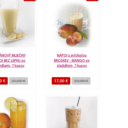
ÁNOVÝ MLIEČNY
NÁPOJ s príchuťou
J BEZ LEPKU so
BROSKEV - MANGO so
didlami, 7 kusov
sladidlom, 7 kusov
0 €
21,00 €
17,00 €
21,00 €