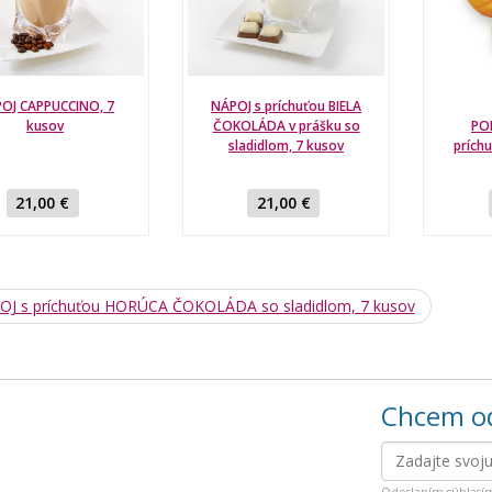
OJ CAPPUCCINO, 7
NÁPOJ s príchuťou BIELA
kusov
ČOKOLÁDA v prášku so
PO
sladidlom, 7 kusov
prích
21,00 €
21,00 €
J s príchuťou HORÚCA ČOKOLÁDA so sladidlom, 7 kusov
Chcem od
Odoslaním súhlasí