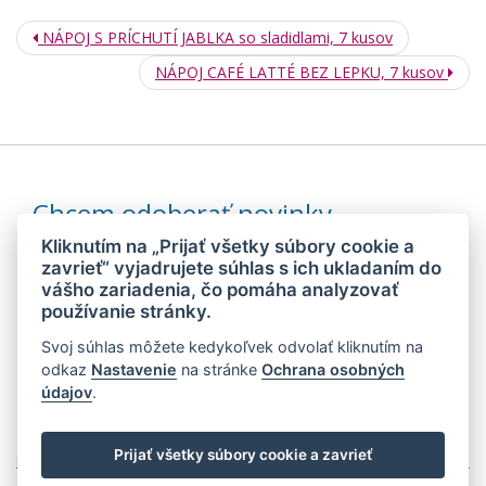
NÁPOJ S PRÍCHUTÍ JABLKA so sladidlami, 7 kusov
NÁPOJ CAFÉ LATTÉ BEZ LEPKU, 7 kusov
Chcem odoberať novinky
Kliknutím na „Prijať všetky súbory cookie a
zavrieť“ vyjadrujete súhlas s ich ukladaním do
vášho zariadenia, čo pomáha analyzovať
Odoslaním súhlasím so
spracovaním mojich osobných údajov
používanie stránky.
Svoj súhlas môžete kedykoľvek odvolať kliknutím na
© 2026 MEDIDIET® - METÓDA, KTORÁ DÁVA CHUŤ ZCHUBNÚŤ!
odkaz
Nastavenie
na stránke
Ochrana osobných
údajov
.
Prijať všetky súbory cookie a zavrieť
Mapa stránok
Web:
Crespo, s.r.o.