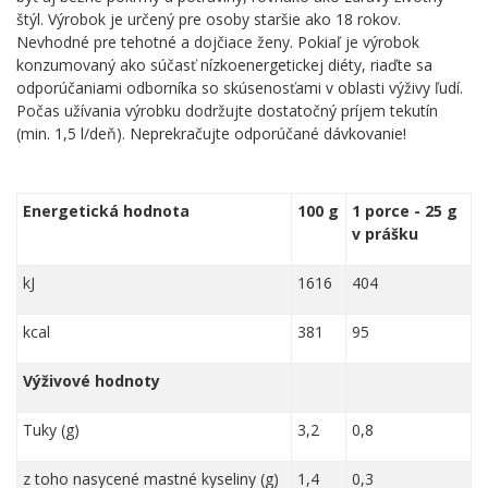
štýl. Výrobok je určený pre osoby staršie ako 18 rokov.
Nevhodné pre tehotné a dojčiace ženy. Pokiaľ je výrobok
konzumovaný ako súčasť nízkoenergetickej diéty, riaďte sa
odporúčaniami odborníka so skúsenosťami v oblasti výživy ľudí.
Počas užívania výrobku dodržujte dostatočný príjem tekutín
(min. 1,5 l/deň). Neprekračujte odporúčané dávkovanie!
Energetická hodnota
100 g
1 porce - 25 g
v prášku
kJ
1616
404
kcal
381
95
Výživové hodnoty
Tuky (g)
3,2
0,8
z toho nasycené mastné kyseliny (g)
1,4
0,3