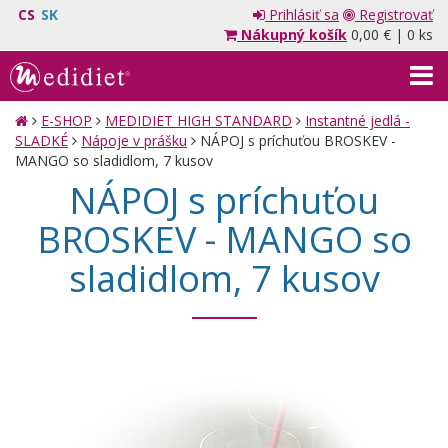
CS
SK
Prihlásiť sa
Registrovať
Nákupný košík
0,00 €
|
0 ks
E-SHOP
MEDIDIET HIGH STANDARD
Instantné jedlá -
SLADKÉ
Nápoje v prášku
NÁPOJ s príchuťou BROSKEV -
MANGO so sladidlom, 7 kusov
NÁPOJ s príchuťou
BROSKEV - MANGO so
sladidlom, 7 kusov