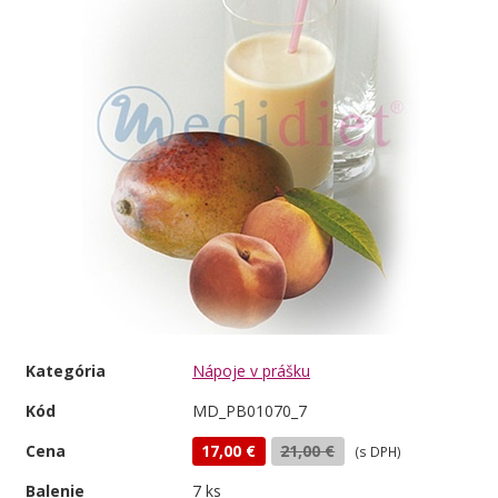
Kategória
Nápoje v prášku
Kód
MD_PB01070_7
Cena
17,00 €
21,00 €
(s DPH)
Balenie
7 ks