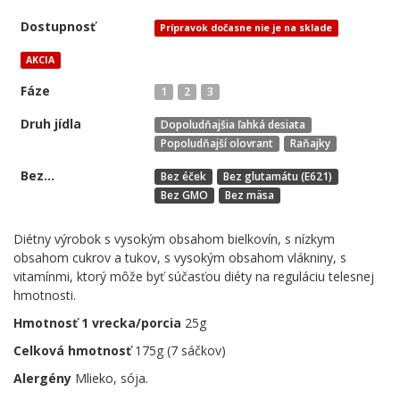
Dostupnosť
Prípravok dočasne nie je na sklade
AKCIA
Fáze
1
2
3
Druh jídla
Dopoludňajšia ľahká desiata
Popoludňajší olovrant
Raňajky
Bez...
Bez éček
Bez glutamátu (E621)
Bez GMO
Bez mäsa
Diétny výrobok s vysokým obsahom bielkovín, s nízkym
obsahom cukrov a tukov, s vysokým obsahom vlákniny, s
vitamínmi, ktorý môže byť súčasťou diéty na reguláciu telesnej
hmotnosti.
Hmotnosť 1 vrecka/porcia
25g
Celková hmotnosť
175g (7 sáčkov)
Alergény
Mlieko, sója.