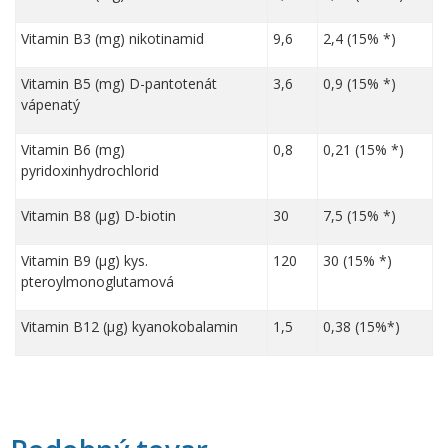
Vitamin B3 (mg) nikotinamid
9,6
2,4 (15% *)
Vitamin B5 (mg) D-pantotenát
3,6
0,9 (15% *)
vápenatý
Vitamin B6 (mg)
0,8
0,21 (15% *)
pyridoxinhydrochlorid
Vitamin B8 (µg) D-biotin
30
7,5 (15% *)
Vitamin B9 (µg) kys.
120
30 (15% *)
pteroylmonoglutamová
Vitamin B12 (µg) kyanokobalamin
1,5
0,38 (15%*)