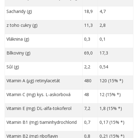
Sacharidy (g)
18,9
4,7
z toho cukry (g)
11,3
2,8
Vláknina (g)
0,3
0,1
Bílkoviny (g)
69,0
17,3
Sůl (g)
2,2
0,54
Vitamin A (µg) retinylacetát
480
120 (15% *)
Vitamin C (mg) kys. L-askorbová
48
12 (15% *)
Vitamin E (mg) DL-alfa-tokoferol
7,2
1,8 (15% *)
Vitamin B1 (mg) tiaminhydrochlorid
0,7
0,17 (15% *)
Vitamin B2 (mg) riboflavin
0,8
0,21 (15% *)