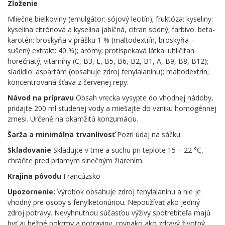
Zloženie
Mliečne bielkoviny (emulgátor: sójový lecitín); fruktóza; kyseliny:
kyselina citrónová a kyselina jablčná, citran sodný; farbivo: beta-
karotén; broskyňa v prášku 1 % (maltodextrín, broskyňa –
sušený extrakt: 40 %); arómy; protispekavá látka: uhličitan
horečnatý; vitamíny (C, B3, E, B5, B6, B2, B1, A, B9, B8, B12);
sladidlo: aspartám (obsahuje zdroj fenylalanínu); maltodextrín;
koncentrovaná šťava z červenej repy.
Návod na prípravu
Obsah vrecka vysypte do vhodnej nádoby,
pridajte 200 ml studenej vody a miešajte do vzniku homogénnej
zmesi. Určené na okamžitú konzumáciu.
Šarža a minimálna trvanlivosť
Pozri údaj na sáčku.
Skladovanie
Skladujte v tme a suchu pri teplote 15 – 22 °C,
chráňte pred priamym slnečným žiarením.
Krajina pôvodu
Francúzsko
Upozornenie:
Výrobok obsahuje zdroj fenylalanínu a nie je
vhodný pre osoby s fenylketonúriou. Nepoužívať ako jediný
zdroj potravy. Nevyhnutnou súčasťou výživy spotrebiteľa majú
byť aj bežné pokrmy a potraviny, rovnako ako zdravý životný