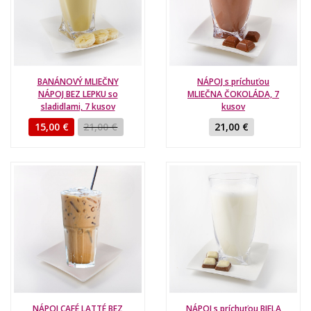
BANÁNOVÝ MLIEČNY
NÁPOJ s príchuťou
NÁPOJ BEZ LEPKU so
MLIEČNA ČOKOLÁDA, 7
sladidlami, 7 kusov
kusov
15,00 €
21,00 €
21,00 €
NÁPOJ CAFÉ LATTÉ BEZ
NÁPOJ s príchuťou BIELA