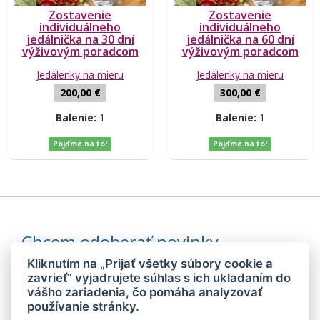
Zostavenie
Zostavenie
individuálneho
individuálneho
jedálnička na 30 dní
jedálnička na 60 dní
výživovým poradcom
výživovým poradcom
Jedálenky na mieru
Jedálenky na mieru
200,00 €
300,00 €
Balenie:
1
Balenie:
1
Pojďme na to!
Pojďme na to!
Chcem odoberať novinky
Kliknutím na „Prijať všetky súbory cookie a
zavrieť“ vyjadrujete súhlas s ich ukladaním do
vášho zariadenia, čo pomáha analyzovať
Odoslaním súhlasím so
spracovaním mojich osobných údajov
používanie stránky.