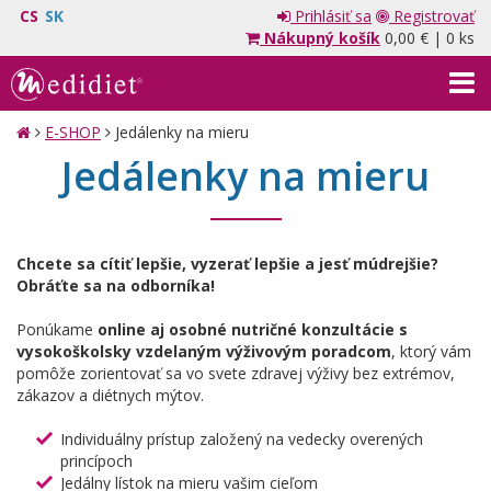
CS
SK
Prihlásiť sa
Registrovať
Nákupný košík
0,00 €
|
0 ks
E-SHOP
Jedálenky na mieru
Jedálenky na mieru
Chcete sa cítiť lepšie, vyzerať lepšie a jesť múdrejšie?
Obráťte sa na odborníka!
Ponúkame
online aj osobné nutričné konzultácie s
vysokoškolsky vzdelaným výživovým poradcom
, ktorý vám
pomôže zorientovať sa vo svete zdravej výživy bez extrémov,
zákazov a diétnych mýtov.
Individuálny prístup založený na vedecky overených
princípoch
Jedálny lístok na mieru vašim cieľom