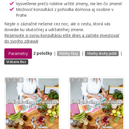
Vysvetlenie prečo robíme určité zmeny, nie len čo zmeniť
Možnosť konzultácií z pohodlia domova aj osobne v
Prahe
Nejde o zázračné riešenie cez noc, ale o cestu, ktorá vás
dovedie ku skutočnej a udržateľnej zmene.
Rezervujte si svoju konzultáciu ešte dnes a začnite investovať
do svojho zdravia!
2 položky
|
|
|
Parametry
Všetky fázy
Všetky druhy jedál
Vrátane Bez
1
2
3
1
2
3