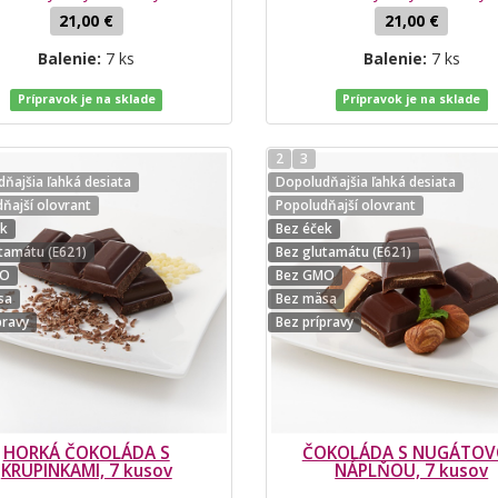
21,00 €
21,00 €
Balenie:
7 ks
Balenie:
7 ks
Prípravok je na sklade
Prípravok je na sklade
2
3
ňajšia ľahká desiata
Dopoludňajšia ľahká desiata
ňajší olovrant
Popoludňajší olovrant
ek
Bez éček
tamátu (E621)
Bez glutamátu (E621)
MO
Bez GMO
sa
Bez mäsa
pravy
Bez prípravy
HORKÁ ČOKOLÁDA S
ČOKOLÁDA S NUGÁTO
KRUPINKAMI, 7 kusov
NÁPLŇOU, 7 kusov