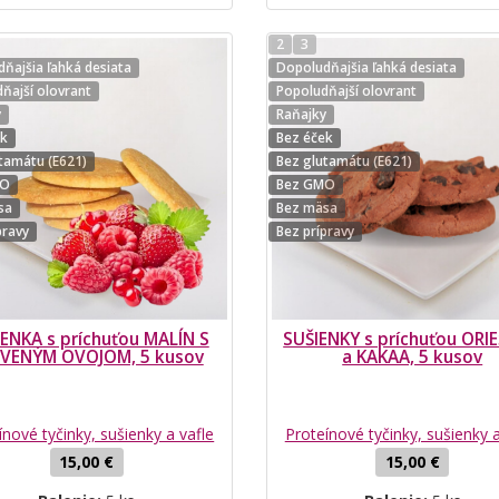
2
3
ňajšia ľahká desiata
Dopoludňajšia ľahká desiata
ňajší olovrant
Popoludňajší olovrant
y
Raňajky
ek
Bez éček
tamátu (E621)
Bez glutamátu (E621)
MO
Bez GMO
sa
Bez mäsa
pravy
Bez prípravy
ENKA s príchuťou MALÍN S
SUŠIENKY s príchuťou ORI
VENÝM OVOJOM, 5 kusov
a KAKAA, 5 kusov
ínové tyčinky, sušienky a vafle
Proteínové tyčinky, sušienky a
15,00 €
15,00 €