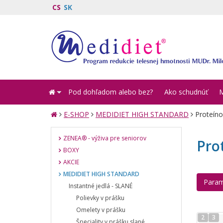
CS
SK
Pod dohľadom alebo bez?
Ako schudnúť
E-SHOP
MEDIDIET HIGH STANDARD
Proteínov
ZENEA® - výživa pre seniorov
Pro
BOXY
AKCIE
MEDIDIET HIGH STANDARD
Param
Instantné jedlá - SLANÉ
Polievky v prášku
Omelety v prášku
2
3
Špeciality v prášku slané