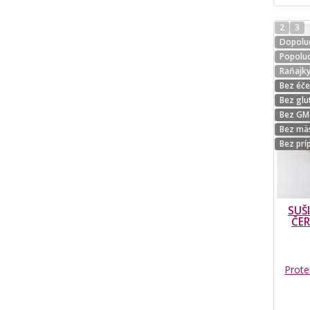
2
3
Dopolud
Popolud
Raňajk
Bez éč
Bez glu
Bez G
Bez mä
Bez prí
SUŠI
ČER
Prote