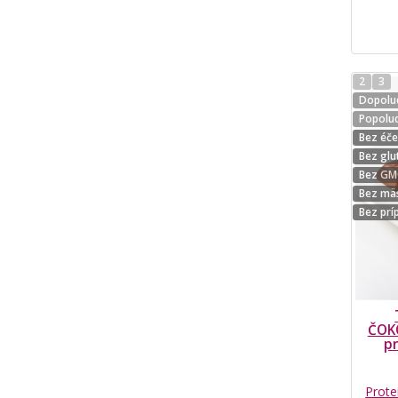
2
3
Dopolud
Popolud
Bez éč
Bez glu
Bez G
Bez mä
Bez prí
ČOK
pr
Prote