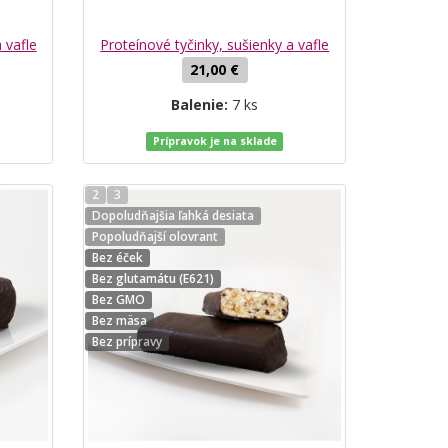
 vafle
Proteínové tyčinky, sušienky a vafle
21,00 €
Balenie:
7 ks
Prípravok je na sklade
2
3
Dopoludňajšia ľahká desiata
Popoludňajší olovrant
Bez éček
Bez glutamátu (E621)
Bez GMO
Bez mäsa
Bez prípravy