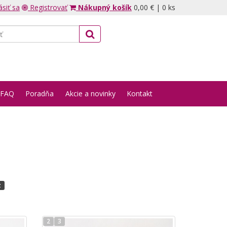
ásiť sa
Registrovať
Nákupný košík
0,00 €
|
0 ks
FAQ
Poradňa
Akcie a novinky
Kontakt
z
2
3