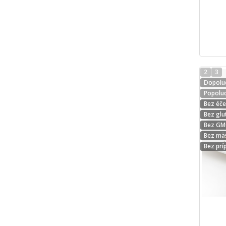
2
3
Dopolud
Popolud
Bez éč
Bez glu
Bez G
Bez mä
Bez prí