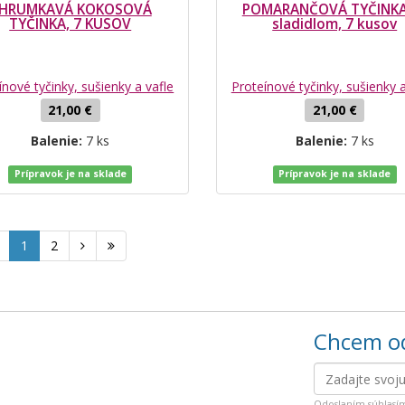
HRUMKAVÁ KOKOSOVÁ
POMARANČOVÁ TYČINKA
TYČINKA, 7 KUSOV
sladidlom, 7 kusov
ínové tyčinky, sušienky a vafle
Proteínové tyčinky, sušienky a
21,00 €
21,00 €
Balenie:
7 ks
Balenie:
7 ks
Prípravok je na sklade
Prípravok je na sklade
1
2
Chcem od
Odoslaním súhlasí