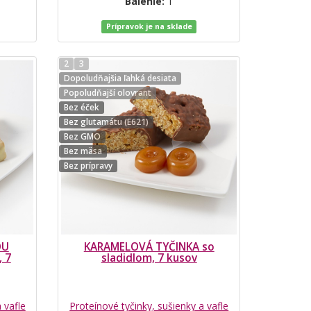
Balenie:
1
Prípravok je na sklade
2
3
Dopoludňajšia ľahká desiata
Popoludňajší olovrant
Bez éček
Bez glutamátu (E621)
Bez GMO
Bez mäsa
Bez prípravy
OU
KARAMELOVÁ TYČINKA so
, 7
sladidlom, 7 kusov
 vafle
Proteínové tyčinky, sušienky a vafle