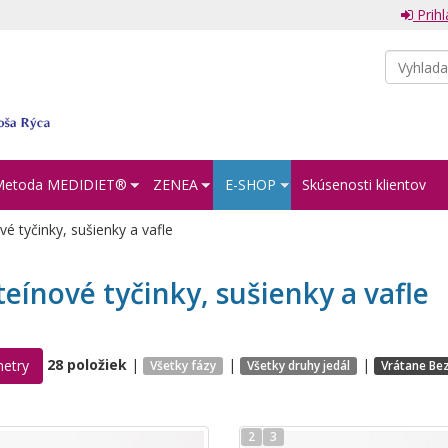
Prihl
Metoda MEDIDIET®︎
ZENEA
E-SHOP
Skúsenosti klientov
é tyčinky, sušienky a vafle
teínové tyčinky, sušienky a vafle
28 položiek
|
|
|
etry
Všetky fázy
Všetky druhy jedál
Vrátane Be
2
3