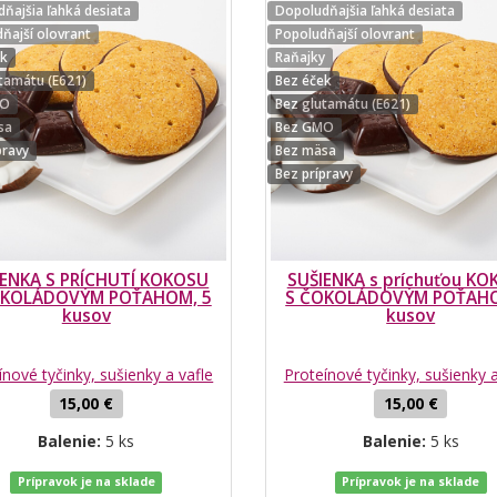
ňajšia ľahká desiata
Dopoludňajšia ľahká desiata
ňajší olovrant
Popoludňajší olovrant
ek
Raňajky
tamátu (E621)
Bez éček
MO
Bez glutamátu (E621)
sa
Bez GMO
pravy
Bez mäsa
Bez prípravy
IENKA S PRÍCHUTÍ KOKOSU
SUŠIENKA s príchuťou K
OKOLÁDOVÝM POŤAHOM, 5
S ČOKOLÁDOVÝM POŤAHO
kusov
kusov
ínové tyčinky, sušienky a vafle
Proteínové tyčinky, sušienky a
15,00 €
15,00 €
Balenie:
5 ks
Balenie:
5 ks
Prípravok je na sklade
Prípravok je na sklade