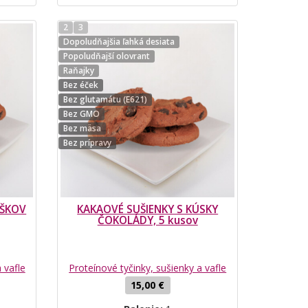
2
3
Dopoludňajšia ľahká desiata
Popoludňajší olovrant
Raňajky
Bez éček
Bez glutamátu (E621)
Bez GMO
Bez mäsa
Bez prípravy
EŠKOV
KAKAOVÉ SUŠIENKY S KÚSKY
ČOKOLÁDY, 5 kusov
 vafle
Proteínové tyčinky, sušienky a vafle
15,00 €