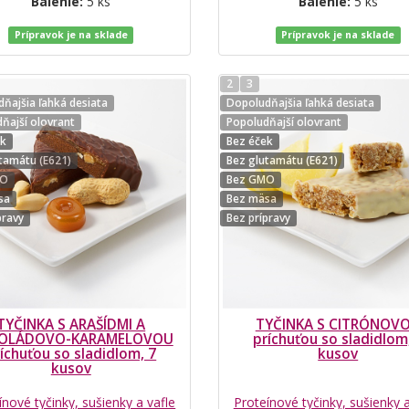
Balenie:
5 ks
Balenie:
5 ks
Prípravok je na sklade
Prípravok je na sklade
2
3
ňajšia ľahká desiata
Dopoludňajšia ľahká desiata
ňajší olovrant
Popoludňajší olovrant
ek
Bez éček
tamátu (E621)
Bez glutamátu (E621)
MO
Bez GMO
sa
Bez mäsa
pravy
Bez prípravy
TYČINKA S ARAŠÍDMI A
TYČINKA S CITRÓNOV
OLÁDOVO-KARAMELOVOU
príchuťou so sladidlom
íchuťou so sladidlom, 7
kusov
kusov
ínové tyčinky, sušienky a vafle
Proteínové tyčinky, sušienky a