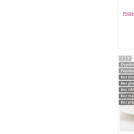
Prote
2
3
Dopolud
Popolud
Bez éč
Bez glu
Bez G
Bez mä
Bez prí