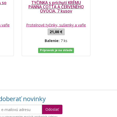
 so
TYČINKA s príchutí KRÉMU
PANNA COTTA A ČERVENÉHO
OVOCIA, 7 kusov
 vafle
Proteínové tyčinky, sušienky a vafle
21,00 €
Balenie:
7 ks
Prípravok je na sklade
oberať novinky
m so
spracovaním mojich osobných údajov