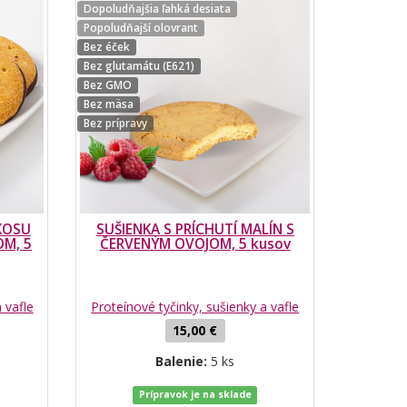
Dopoludňajšia ľahká desiata
Popoludňajší olovrant
Bez éček
Bez glutamátu (E621)
Bez GMO
Bez mäsa
Bez prípravy
OKOSU
SUŠIENKA S PRÍCHUTÍ MALÍN S
M, 5
ČERVENÝM OVOJOM, 5 kusov
 vafle
Proteínové tyčinky, sušienky a vafle
15,00 €
Balenie:
5 ks
Prípravok je na sklade