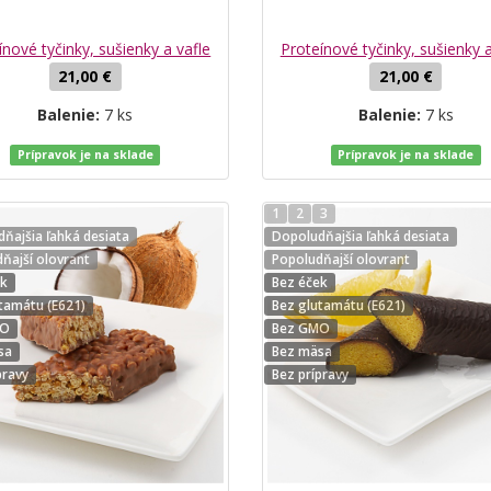
ínové tyčinky, sušienky a vafle
Proteínové tyčinky, sušienky a
21,00 €
21,00 €
Balenie:
7 ks
Balenie:
7 ks
Prípravok je na sklade
Prípravok je na sklade
1
2
3
ňajšia ľahká desiata
Dopoludňajšia ľahká desiata
ňajší olovrant
Popoludňajší olovrant
ek
Bez éček
tamátu (E621)
Bez glutamátu (E621)
MO
Bez GMO
sa
Bez mäsa
pravy
Bez prípravy