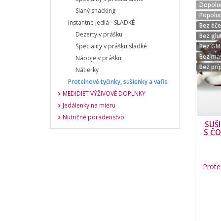
Dopolud
Slaný snacking
Popolud
Instantné jedlá - SLADKÉ
Bez éč
Dezerty v prášku
Bez glu
Špeciality v prášku sladké
Bez G
Bez mä
Nápoje v prášku
Bez prí
Nátierky
Proteínové tyčinky, sušienky a vafle
MEDIDIET VÝŽIVOVÉ DOPLNKY
Jedálenky na mieru
Nutričné poradenstvo
SUŠ
S Č
Prote