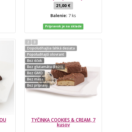
21,00 €
Balenie:
7 ks
Prípravok je na sklade
2
3
Dopoludňajšia ľahká desiata
Popoludňajší olovrant
Bez éček
Bez glutamátu (E621)
Bez GMO
Bez mäsa
Bez prípravy
VOU
TYČINKA COOKIES & CREAM, 7
kusov