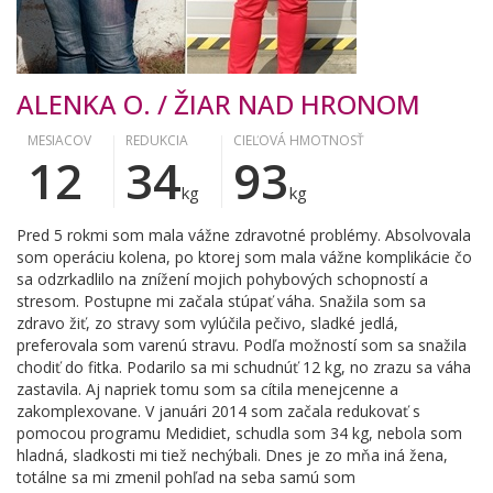
ALENKA O. / ŽIAR NAD HRONOM
MESIACOV
REDUKCIA
CIEĽOVÁ HMOTNOSŤ
12
34
93
kg
kg
Pred 5 rokmi som mala vážne zdravotné problémy. Absolvovala
som operáciu kolena, po ktorej som mala vážne komplikácie čo
sa odzrkadlilo na znížení mojich pohybových schopností a
stresom. Postupne mi začala stúpať váha. Snažila som sa
zdravo žiť, zo stravy som vylúčila pečivo, sladké jedlá,
preferovala som varenú stravu. Podľa možností som sa snažila
chodiť do fitka. Podarilo sa mi schudnúť 12 kg, no zrazu sa váha
zastavila. Aj napriek tomu som sa cítila menejcenne a
zakomplexovane. V januári 2014 som začala redukovať s
pomocou programu Medidiet, schudla som 34 kg, nebola som
hladná, sladkosti mi tiež nechýbali. Dnes je zo mňa iná žena,
totálne sa mi zmenil pohľad na seba samú som