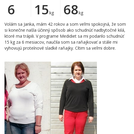
6
15
68
kg
kg
Volám sa Janka, mám 42 rokov a som veľmi spokojná, že som
si konečne našla účinný spôsob ako schudnúť nadbytočné kilá,
ktoré ma trápili. V programe Medidiet sa mi podarilo schudnúť
15 kg za 6 mesiacov, naučila som sa raňajkovať a stále mi
vyhovujú proteínové sladké raňajky. Cítim sa veľmi dobre.