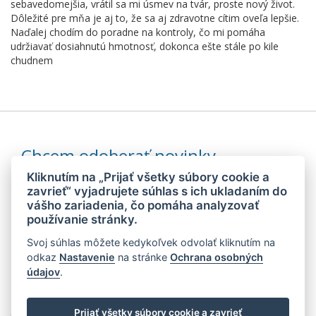
sebavedomejšia, vrátil sa mi úsmev na tvár, proste nový život.
Dôležité pre mňa je aj to, že sa aj zdravotne cítim oveľa lepšie.
Naďalej chodím do poradne na kontroly, čo mi pomáha
udržiavať dosiahnutú hmotnosť, dokonca ešte stále po kile
chudnem
Chcem odoberať novinky
Kliknutím na „Prijať všetky súbory cookie a
zavrieť“ vyjadrujete súhlas s ich ukladaním do
vášho zariadenia, čo pomáha analyzovať
Odoslaním súhlasím so
spracovaním mojich osobných údajov
používanie stránky.
Svoj súhlas môžete kedykoľvek odvolať kliknutím na
© 2026 MEDIDIET® - METÓDA, KTORÁ DÁVA CHUŤ ZCHUBNÚŤ!
odkaz
Nastavenie
na stránke
Ochrana osobných
údajov
.
Prijať všetky súbory cookie a zavrieť