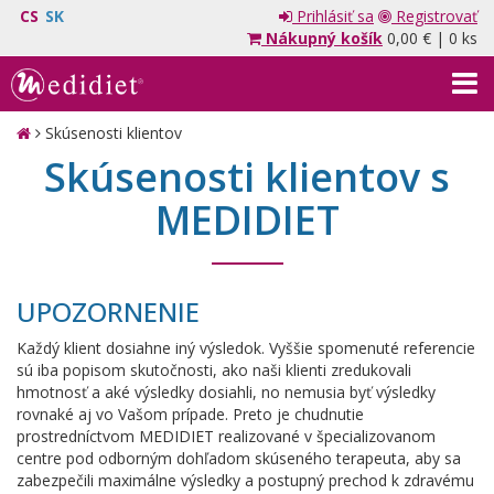
CS
SK
Prihlásiť sa
Registrovať
Nákupný košík
0,00 €
|
0 ks
Skúsenosti klientov
Skúsenosti klientov s
MEDIDIET
UPOZORNENIE
Každý klient dosiahne iný výsledok. Vyššie spomenuté referencie
sú iba popisom skutočnosti, ako naši klienti zredukovali
hmotnosť a aké výsledky dosiahli, no nemusia byť výsledky
rovnaké aj vo Vašom prípade. Preto je chudnutie
prostredníctvom MEDIDIET realizované v špecializovanom
centre pod odborným dohľadom skúseného terapeuta, aby sa
zabezpečili maximálne výsledky a postupný prechod k zdravému