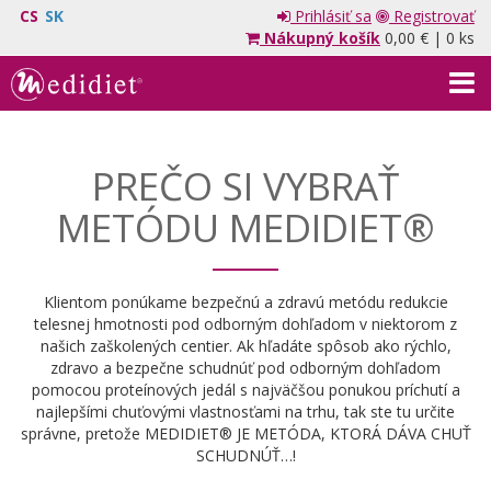
CS
SK
Prihlásiť sa
Registrovať
Nákupný košík
0,00 €
|
0 ks
PREČO SI VYBRAŤ
METÓDU MEDIDIET®
Klientom ponúkame bezpečnú a zdravú metódu redukcie
telesnej hmotnosti pod odborným dohľadom v niektorom z
našich zaškolených centier. Ak hľadáte spôsob ako rýchlo,
zdravo a bezpečne schudnúť pod odborným dohľadom
pomocou proteínových jedál s najväčšou ponukou príchutí a
najlepšími chuťovými vlastnosťami na trhu, tak ste tu určite
správne, pretože MEDIDIET® JE METÓDA, KTORÁ DÁVA CHUŤ
SCHUDNÚŤ…!