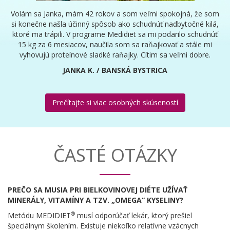
Volám sa Janka, mám 42 rokov a som veľmi spokojná, že som
si konečne našla účinný spôsob ako schudnúť nadbytočné kilá,
ktoré ma trápili. V programe Medidiet sa mi podarilo schudnúť
15 kg za 6 mesiacov, naučila som sa raňajkovať a stále mi
vyhovujú proteínové sladké raňajky. Cítim sa veľmi dobre.
JANKA K. / BANSKÁ BYSTRICA
Prečítajte si viac osobných skúseností
ČASTÉ OTÁZKY
PREČO SA MUSIA PRI BIELKOVINOVEJ DIÉTE UŽÍVAŤ
MINERÁLY, VITAMÍNY A TZV. „OMEGA“ KYSELINY?
®
Metódu MEDIDIET
musí odporúčať lekár, ktorý prešiel
špeciálnym školením. Existuje niekoľko relatívne vzácnych