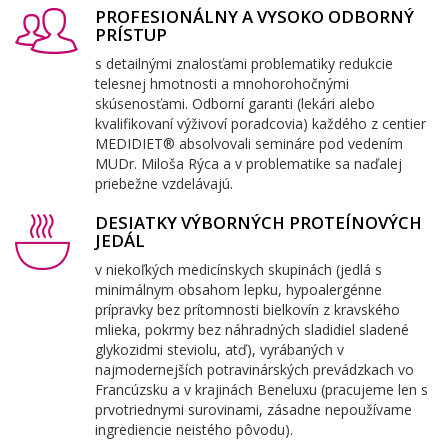
PROFESIONÁLNY A VYSOKO ODBORNÝ
PRÍSTUP
s detailnými znalosťami problematiky redukcie
telesnej hmotnosti a mnohorohočnými
skúsenosťami. Odborní garanti (lekári alebo
kvalifikovaní výživoví poradcovia) každého z centier
MEDIDIET® absolvovali semináre pod vedením
MUDr. Miloša Rýca a v problematike sa naďalej
priebežne vzdelávajú.
DESIATKY VÝBORNÝCH PROTEÍNOVÝCH
JEDÁL
v niekoľkých medicínskych skupinách (jedlá s
minimálnym obsahom lepku, hypoalergénne
prípravky bez prítomnosti bielkovín z kravského
mlieka, pokrmy bez náhradných sladidiel sladené
glykozidmi steviolu, atď), vyrábaných v
najmodernejších potravinárských prevádzkach vo
Francúzsku a v krajinách Beneluxu (pracujeme len s
prvotriednymi surovinami, zásadne nepoužívame
ingrediencie neistého pôvodu).