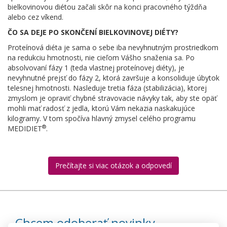
bielkovinovou diétou začali skôr na konci pracovného týždňa
alebo cez víkend.
ČO SA DEJE PO SKONČENÍ BIELKOVINOVEJ DIÉTY?
Proteínová diéta je sama o sebe iba nevyhnutným prostriedkom
na redukciu hmotnosti, nie cieľom Vášho snaženia sa. Po
absolvovaní fázy 1 (teda vlastnej proteínovej diéty), je
nevyhnutné prejsť do fázy 2, ktorá završuje a konsoliduje úbytok
telesnej hmotnosti. Nasleduje tretia fáza (stabilizácia), ktorej
zmyslom je opraviť chybné stravovacie návyky tak, aby ste opäť
mohli mať radosť z jedla, ktorú Vám nekazia naskakujúce
kilogramy. V tom spočíva hlavný zmysel celého programu
®
MEDIDIET
.
Prečítajte si viac otázok a odpovedí
Chcem odoberať novinky