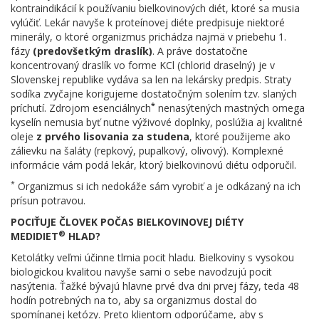
kontraindikácií k používaniu bielkovinových diét, ktoré sa musia
vylúčiť. Lekár navyše k proteínovej diéte predpisuje niektoré
minerály, o ktoré organizmus prichádza najmä v priebehu 1.
fázy
(predovšetkým draslík)
. A práve dostatočne
koncentrovaný draslík vo forme KCl (chlorid draselný) je v
Slovenskej republike vydáva sa len na lekársky predpis. Straty
sodíka zvyčajne korigujeme dostatočným solením tzv. slaných
*
príchutí. Zdrojom esenciálnych
nenasýtených mastných omega
kyselín nemusia byť nutne výživové doplnky, poslúžia aj kvalitné
oleje
z prvého lisovania za studena
, ktoré použijeme ako
zálievku na šaláty (repkový, pupalkový, olivový). Komplexné
informácie vám podá lekár, ktorý bielkovinovú diétu odporučil.
*
Organizmus si ich nedokáže sám vyrobiť a je odkázaný na ich
prísun potravou.
POCIŤUJE ČLOVEK POČAS BIELKOVINOVEJ DIÉTY
®
MEDIDIET
HLAD?
Ketolátky veľmi účinne tlmia pocit hladu. Bielkoviny s vysokou
biologickou kvalitou navyše sami o sebe navodzujú pocit
nasýtenia. Ťažké bývajú hlavne prvé dva dni prvej fázy, teda 48
hodín potrebných na to, aby sa organizmus dostal do
spomínanej ketózy. Preto klientom odporúčame, aby s