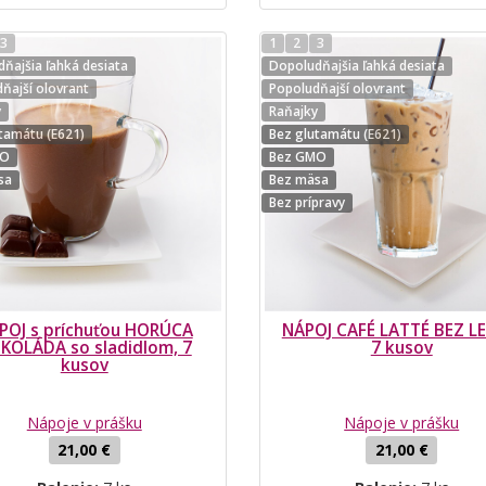
3
1
2
3
ňajšia ľahká desiata
Dopoludňajšia ľahká desiata
ňajší olovrant
Popoludňajší olovrant
y
Raňajky
tamátu (E621)
Bez glutamátu (E621)
MO
Bez GMO
sa
Bez mäsa
Bez prípravy
POJ s príchuťou HORÚCA
NÁPOJ CAFÉ LATTÉ BEZ LE
KOLÁDA so sladidlom, 7
7 kusov
kusov
Nápoje v prášku
Nápoje v prášku
21,00 €
21,00 €