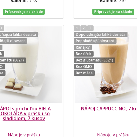
Balenie:
7 ks
Balenie:
7 ks
Prípravok je na sklade
Prípravok je na sklade
3
1
2
3
ňajšia ľahká desiata
Dopoludňajšia ľahká desiata
ňajší olovrant
Popoludňajší olovrant
y
Raňajky
ek
Bez éček
tamátu (E621)
Bez glutamátu (E621)
MO
Bez GMO
sa
Bez mäsa
ÁPOJ s príchuťou BIELA
NÁPOJ CAPPUCCINO, 7 k
ČOKOLÁDA v prášku so
sladidlom, 7 kusov
Nápoje v prášku
Nápoje v prášku