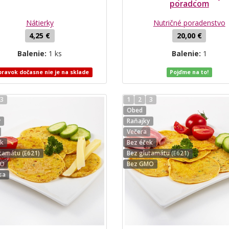
poradcom
Nátierky
Nutričné poradenstvo
4,25 €
20,00 €
Balenie:
1 ks
Balenie:
1
pravok dočasne nie je na sklade
Pojďme na to!
3
1
2
3
Obed
y
Raňajky
Večera
ek
Bez éček
tamátu (E621)
Bez glutamátu (E621)
MO
Bez GMO
sa