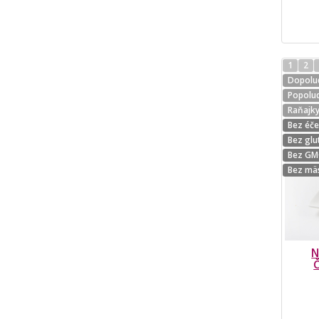
1
2
Dopolud
Popolud
Raňajk
Bez éč
Bez glu
Bez G
Bez mä
N