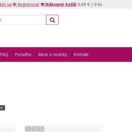
ásiť sa
Registrovať
Nákupný košík
0,00 €
|
0 ks
FAQ
Poradňa
Akcie a novinky
Kontakt
ez
1
2
3