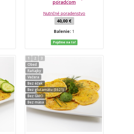
poradcom
Nutričné poradenstvo
40,00 €
Balenie:
1
Pojďme na to!
1
2
3
Obed
Raňajky
Večera
Bez éček
Bez glutamátu (E621)
Bez GMO
Bez mäsa