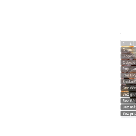
1
2
Dopoled
Dopolud
Odpoled
Popolud
Raňajk
Snídan
Bez éč
Bez glu
Bez G
Bez mä
Bez prí