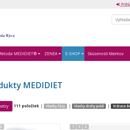
Prihl
Metoda MEDIDIET®︎
ZENEA
E-SHOP
Skúsenosti klientov
dukty MEDIDIET
111 položiek
|
|
|
etry
Všetky fázy
Všetky druhy jedál
Vrátane B
3
1
2
3