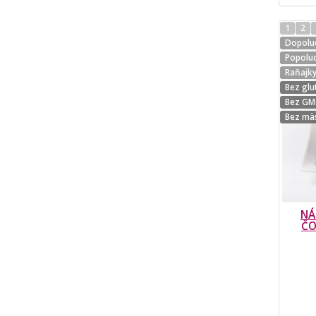
1
2
Dopolud
Popolud
Raňajk
Bez glu
Bez G
Bez mä
NÁ
ČO