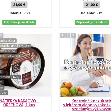
21,00 €
21,00 €
Balenie:
7 ks
Balenie:
7 ks
Prípravok je na sklade
Prípravok je na sklade
3
1
2
3
ní svačina
ňajšia ľahká desiata
ní svačina
ňajší olovrant
y
ě
ek
tamátu (E621)
MO
sa
pravy
NÁTIERKA KAKAOVO –
Kontrolné konzultáci
ORECHOVÁ, 1 kus
s lekárom alebo vysokošk
vzdelaným výživový