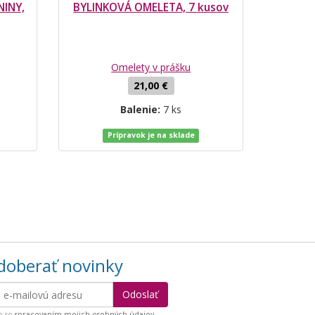
NINY,
BYLINKOVÁ OMELETA, 7 kusov
Omelety v prášku
21,00 €
Balenie:
7 ks
Prípravok je na sklade
oberať novinky
m so
spracovaním mojich osobných údajov