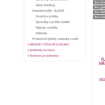
Bez éč
Slaný snacking
Bez glu
Instantné jedlá - SLADKÉ
Bez G
Dezerty v prášku
Bez mä
Špeciality v prášku sladké
Nápoje v prášku
Nátierky
Proteínové tyčinky, sušienky a vafle
MEDIDIET VÝŽIVOVÉ DOPLNKY
Jedálenky na mieru
Nutričné poradenstvo
F
tuk
MED