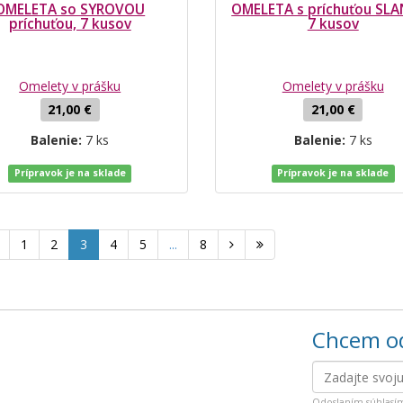
OMELETA so SYROVOU
OMELETA s príchuťou SLA
príchuťou, 7 kusov
7 kusov
Omelety v prášku
Omelety v prášku
21,00 €
21,00 €
Balenie:
7 ks
Balenie:
7 ks
Prípravok je na sklade
Prípravok je na sklade
1
2
3
4
5
...
8
Chcem od
Odoslaním súhlasí