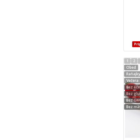
Prí
1
2
Obed
Raňajk
Večera
Bez éč
Bez glu
Bez G
Bez mä