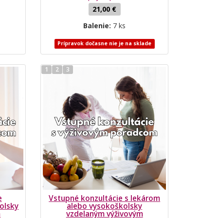
21,00 €
Balenie:
7 ks
Prípravok dočasne nie je na sklade
1
2
3
e
Vstupné konzultácie s lekárom
olsky
alebo vysokoškolsky
m
vzdelaným výživovým