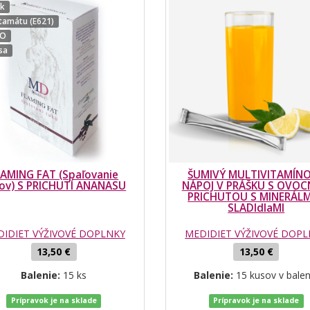
ek
tamátu (E621)
MO
sa
LAMING FAT (Spaľovanie
ŠUMIVÝ MULTIVITAMÍN
ov) S PRICHUTÍ ANANASU
NÁPOJ V PRÁŠKU S OVO
PRICHUTOU S MINERÁLM
SLADIdlaMI
IDIET VÝŽIVOVÉ DOPLNKY
MEDIDIET VÝŽIVOVÉ DOP
13,50 €
13,50 €
Balenie:
15 ks
Balenie:
15 kusov v balen
Prípravok je na sklade
Prípravok je na sklade