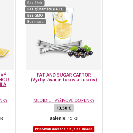
Bez éček
Bez glutamátu (E621)
Bez GMO
Bez mäsa
OVÝ
FAT AND SUGAR CAPTOR
CNOU
(Vychytávanie tukov a cukrov)
I A
LNKY
MEDIDIET VÝŽIVOVÉ DOPLNKY
13,50 €
ie
Balenie:
15 ks
Prípravok dočasne nie je na sklade