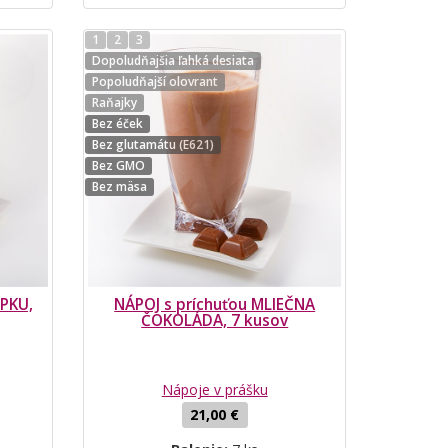
1
2
3
Dopoludňajšia ľahká desiata
Popoludňajší olovrant
Raňajky
Bez éček
Bez glutamátu (E621)
Bez GMO
Bez mäsa
PKU,
NÁPOJ s príchuťou MLIEČNA
ČOKOLÁDA, 7 kusov
Nápoje v prášku
21,00 €