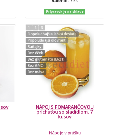
Balenie:
7 ks
Prípravok je na sklade
1
2
3
Dopoludňajšia ľahká desiata
Popoludňajší olovrant
Raňajky
Bez éček
Bez glutamátu (E621)
Bez GMO
Bez mäsa
usov
NÁPOJ S POMARANČOVOU
príchuťou so sladidlom, 7
kusov
Nápoje v prášku