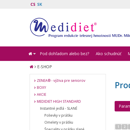
CS
SK
Pod dohľadom alebo bez?
Ako schudnúť
E-SHOP
ZENEA® - výživa pre seniorov
Pro
BOXY
AKCIE
MEDIDIET HIGH STANDARD
Param
Instantné jedlá - SLANÉ
Polievky v prášku
Omelety v prášku
1
2
Špeciality v prášku slané