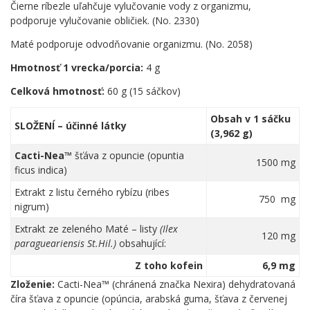
Čierne ríbezle uľahčuje vylučovanie vody z organizmu,
podporuje vylučovanie obličiek. (No. 2330)
Maté podporuje odvodňovanie organizmu. (No. 2058)
Hmotnosť 1 vrecka/porcia:
4 g
Celková hmotnosť:
60 g (15 sáčkov)
Obsah v 1 sáčku
SLOŽENÍ – účinné látky
(3,962 g)
Cacti-Nea™
šťáva z opuncie (opuntia
1500 mg
ficus indica)
Extrakt z listu černého rybízu (ribes
750 mg
nigrum)
Extrakt ze zeleného Maté – listy
(Ilex
120 mg
paragueariensis St.Hil.)
obsahující:
Z toho kofein
6,9 mg
Zloženie:
Cacti-Nea™ (chránená značka Nexira) dehydratovaná
číra šťava z opuncie (opúncia, arabská guma, šťava z červenej