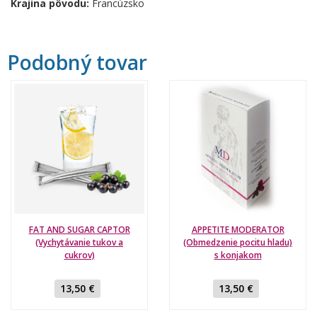
Krajina pôvodu:
Francúzsko
Podobný tovar
FAT AND SUGAR CAPTOR
APPETITE MODERATOR
(Vychytávanie tukov a
(Obmedzenie pocitu hladu)
cukrov)
s konjakom
13,50 €
13,50 €