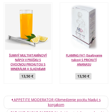
ŠUMIVÝ MULTIVITAMÍNOVÝ
FLAMING FAT (Spaľovanie
NÁPOJ V PRÁŠKU S
tukov) S PRICHUTÍ
OVOCNOU PRICHUTOU S
ANANASU
MINERÁLMI A SLADIdlaMI
13,50 €
13,50 €
APPETITE MODERATOR (Obmedzenie pocitu hladu) s
konjakom