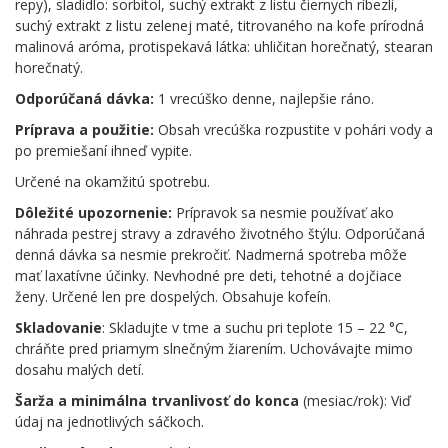
repy), sladidlo: sorbitol, suchý extrakt z listu čiernych ríbezlí,
suchý extrakt z listu zelenej maté, titrovaného na kofe prírodná
malinová aróma, protispekavá látka: uhličitan horečnatý, stearan
horečnatý.
Odporúčaná dávka:
1 vrecúško denne, najlepšie ráno.
Príprava a použitie:
Obsah vrecúška rozpustite v pohári vody a
po premiešaní ihneď vypite.
Určené na okamžitú spotrebu.
Dôležité upozornenie:
Prípravok sa nesmie používať ako
náhrada pestrej stravy a zdravého životného štýlu. Odporúčaná
denná dávka sa nesmie prekročiť. Nadmerná spotreba môže
mať laxatívne účinky. Nevhodné pre deti, tehotné a dojčiace
ženy. Určené len pre dospelých. Obsahuje kofeín.
Skladovanie
: Skladujte v tme a suchu pri teplote 15 – 22 °C,
chráňte pred priamym slnečným žiarením. Uchovávajte mimo
dosahu malých detí.
Šarža a minimálna trvanlivosť do konca
(mesiac/rok): Viď
údaj na jednotlivých sáčkoch.