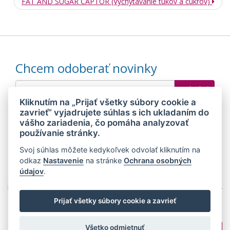
FAT AND SUGAR CAPTOR (Vychytávanie tukov a cukrov)
Chcem odoberať novinky
Kliknutím na „Prijať všetky súbory cookie a
Odoslaním súhlasím so
spracovaním mojich osobných údajov
zavrieť“ vyjadrujete súhlas s ich ukladaním do
vášho zariadenia, čo pomáha analyzovať
používanie stránky.
© 2026 MEDIDIET® - METÓDA, KTORÁ DÁVA CHUŤ ZCHUBNÚŤ!
Svoj súhlas môžete kedykoľvek odvolať kliknutím na
odkaz
Nastavenie
na stránke
Ochrana osobných
údajov
.
Mapa stránok
Web:
Crespo, s.r.o.
Prijať všetky súbory cookie a zavrieť
Všetko odmietnuť