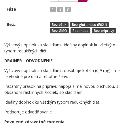
Fáze
1
2
3
Bez...
Bez éček
Bez glutamátu (E621)
Bez GMO
Bez mäsa
Bez prípravy
Výživový doplnok so sladidlami. Ideálny doplnok ku všetkým
typom redukčných diét.
DRAINER - ODVODNENIE
Výživový doplnok so sladidlami, obsahuje kofeín (6,9 mg) – nie
je vhodné pre deti a tehotné ženy.
Instantný prášok na prípravu nápoja s malinovou príchuťou, s
obsahom rastlinných zložiek, so sladidlami.
Ideálny doplnok ku všetkým typom redukčných diét.
Podporuje odvodňovanie.
Povolené zdravotné tvrdenia: