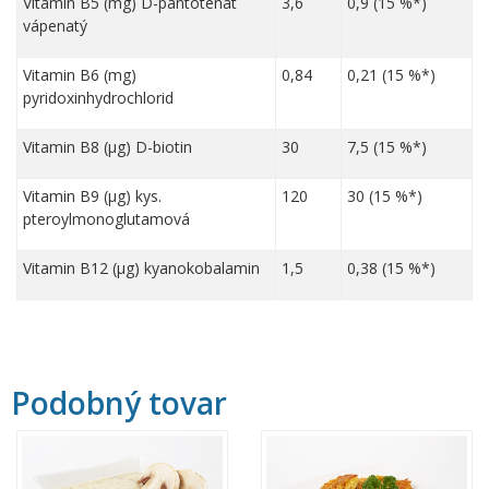
Vitamin B5 (mg) D-pantotenát
3,6
0,9 (15 %*)
vápenatý
Vitamin B6 (mg)
0,84
0,21 (15 %*)
pyridoxinhydrochlorid
Vitamin B8 (µg) D-biotin
30
7,5 (15 %*)
Vitamin B9 (µg) kys.
120
30 (15 %*)
pteroylmonoglutamová
Vitamin B12 (µg) kyanokobalamin
1,5
0,38 (15 %*)
Podobný tovar