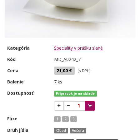
Kategória
Špeciality v prášku slané
Kód
MD_A0242_7
Cena
21,00 €
(s DPH)
Balenie
7 ks
Dostupnosť
Prípravok je na sklade
Fáze
1
2
3
Druh jídla
Obed
Večera