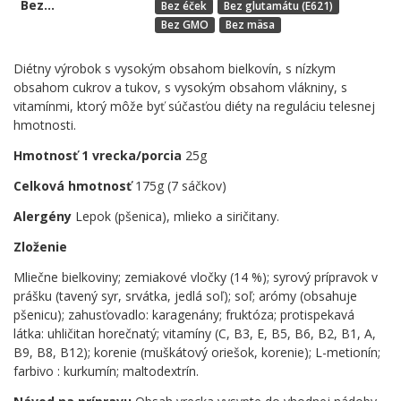
Bez...
Bez éček
Bez glutamátu (E621)
Bez GMO
Bez mäsa
Diétny výrobok s vysokým obsahom bielkovín, s nízkym
obsahom cukrov a tukov, s vysokým obsahom vlákniny, s
vitamínmi, ktorý môže byť súčasťou diéty na reguláciu telesnej
hmotnosti.
Hmotnosť 1 vrecka/porcia
25g
Celková hmotnosť
175g (7 sáčkov)
Alergény
Lepok (pšenica), mlieko a siričitany.
Zloženie
Mliečne bielkoviny; zemiakové vločky (14 %); syrový prípravok v
prášku (tavený syr, srvátka, jedlá soľ); soľ; arómy (obsahuje
pšenicu); zahusťovadlo: karagenány; fruktóza; protispekavá
látka: uhličitan horečnatý; vitamíny (C, B3, E, B5, B6, B2, B1, A,
B9, B8, B12); korenie (muškátový oriešok, korenie); L-metionín;
farbivo : kurkumín; maltodextrín.