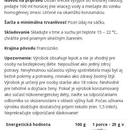
Návod na prípravu
Obsah vrecka vysypte do vhodnej nádoby,
pridajte 100 ml horúcej (nie vriacej) vody a miešajte do vzniku
homogénnej zmesi. Určené na okamžitú konzumáciu.
Šarža a minimálna trvanlivosť
Pozri údaj na sáčku.
Skladovanie
Skladujte v tme a suchu pri teplote 15 – 22 °C,
chráňte pred priamym slnečným žiarením.
Krajina pôvodu
Francúzsko
Upozornenie:
Výrobok obsahuje lepok a nie je vhodný pre
osoby na bezlepkovej diéte. Nepoužívať ako jediný zdroj
potravy. Nevyhnutnou súčasťou výživy spotrebiteľa majú byť aj
bežné pokrmy a potraviny, rovnako ako zdravý životný štýl.
Výrobok je určený pre osoby staršie ako 18 rokov. Nevhodné
pre tehotné a dojčiace ženy. Pokiaľ je výrobok konzumovaný
ako súčasť nízkoenergetickej diéty, riaďte sa odporúčaniami
odborníka so skúsenosťami v oblasti výživy ľudí. Počas užívania
výrobku dodržujte dostatočný príjem tekutín (min. 1,5 l/deň).
Neprekračujte odporúčané dávkovanie!
Energetická hodnota
100 g
1 porce - 25 g v