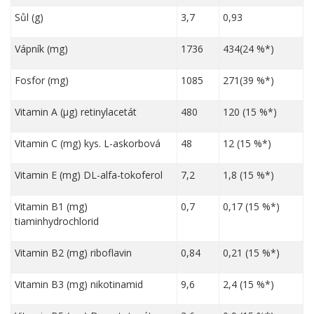
Sůl (g)
3,7
0,93
Vápník (mg)
1736
434(24 %*)
Fosfor (mg)
1085
271(39 %*)
Vitamin A (µg) retinylacetát
480
120 (15 %*)
Vitamin C (mg) kys. L-askorbová
48
12 (15 %*)
Vitamin E (mg) DL-alfa-tokoferol
7,2
1,8 (15 %*)
Vitamin B1 (mg)
0,7
0,17 (15 %*)
tiaminhydrochlorid
Vitamin B2 (mg) riboflavin
0,84
0,21 (15 %*)
Vitamin B3 (mg) nikotinamid
9,6
2,4 (15 %*)