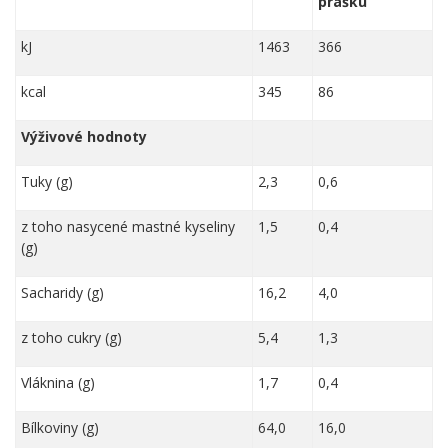
prášku
kJ
1463
366
kcal
345
86
Výživové hodnoty
Tuky (g)
2,3
0,6
z toho nasycené mastné kyseliny
1,5
0,4
(g)
Sacharidy (g)
16,2
4,0
z toho cukry (g)
5,4
1,3
Vláknina (g)
1,7
0,4
Bílkoviny (g)
64,0
16,0