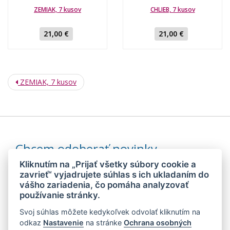
ZEMIAK, 7 kusov
CHLIEB, 7 kusov
21,00 €
21,00 €
ZEMIAK, 7 kusov
Chcem odoberať novinky
Kliknutím na „Prijať všetky súbory cookie a
zavrieť“ vyjadrujete súhlas s ich ukladaním do
vášho zariadenia, čo pomáha analyzovať
Odoslaním súhlasím so
spracovaním mojich osobných údajov
používanie stránky.
Svoj súhlas môžete kedykoľvek odvolať kliknutím na
© 2026 MEDIDIET® - METÓDA, KTORÁ DÁVA CHUŤ ZCHUBNÚŤ!
odkaz
Nastavenie
na stránke
Ochrana osobných