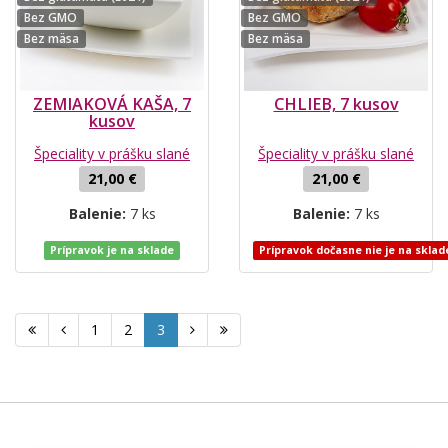
Bez GMO
Bez GMO
Bez mäsa
Bez mäsa
ZEMIAKOVÁ KAŠA, 7
CHLIEB, 7 kusov
kusov
Špeciality v prášku slané
Špeciality v prášku slané
21,00 €
21,00 €
Balenie:
7 ks
Balenie:
7 ks
Prípravok je na sklade
Prípravok dočasne nie je na sklad
1
2
3