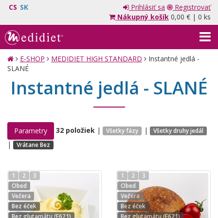
CS
SK
Prihlásiť sa
Registrovať
Nákupný košík
0,00 €
|
0 ks
E-SHOP
MEDIDIET HIGH STANDARD
Instantné jedlá -
SLANÉ
Instantné jedlá - SLANÉ
32 položiek
|
|
Parametry
Všetky fázy
Všetky druhy jedál
|
Vrátane Bez
1
2
3
1
2
3
Obed
Obed
Večera
Večera
Bez éček
Bez éček
Bez glutamátu (E621)
Bez glutamátu (E621)