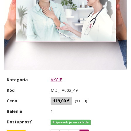
Kategória
AKCIE
Kód
MD_FA002_49
Cena
119,00 €
(s DPH)
Balenie
1
Dostupnosť
Prípravok je na sklade