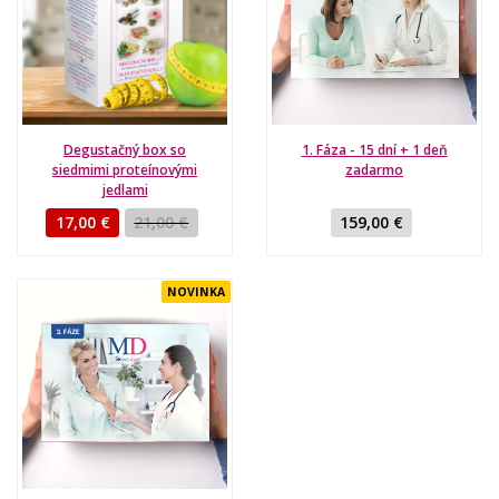
Degustačný box so
1. Fáza - 15 dní + 1 deň
siedmimi proteínovými
zadarmo
jedlami
17,00 €
21,00 €
159,00 €
NOVINKA