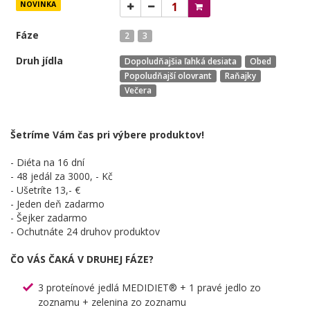
NOVINKA
Fáze
2
3
Druh jídla
Dopoludňajšia ľahká desiata
Obed
Popoludňajší olovrant
Raňajky
Večera
Šetríme Vám čas pri výbere produktov!
- Diéta na 16 dní
- 48 jedál za 3000, - Kč
- Ušetríte 13,- €
- Jeden deň zadarmo
- Šejker zadarmo
- Ochutnáte 24 druhov produktov
ČO VÁS ČAKÁ V DRUHEJ FÁZE?
3 proteínové jedlá MEDIDIET® + 1 pravé jedlo zo
zoznamu + zelenina zo zoznamu