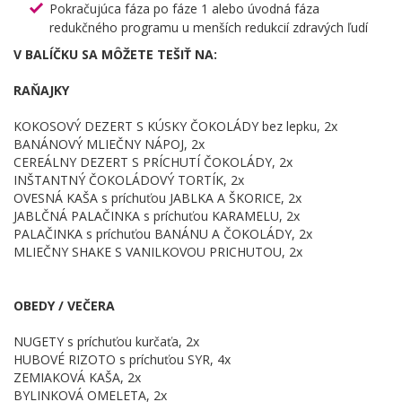
Pokračujúca fáza po fáze 1 alebo úvodná fáza
redukčného programu u menších redukcií zdravých ľudí
V BALÍČKU SA MÔŽETE TEŠIŤ NA:
RAŇAJKY
KOKOSOVÝ DEZERT S KÚSKY ČOKOLÁDY bez lepku, 2x
BANÁNOVÝ MLIEČNY NÁPOJ, 2x
CEREÁLNY DEZERT S PRÍCHUTÍ ČOKOLÁDY, 2x
INŠTANTNÝ ČOKOLÁDOVÝ TORTÍK, 2x
OVESNÁ KAŠA s príchuťou JABLKA A ŠKORICE, 2x
JABLČNÁ PALAČINKA s príchuťou KARAMELU, 2x
PALAČINKA s príchuťou BANÁNU A ČOKOLÁDY, 2x
MLIEČNY SHAKE S VANILKOVOU PRICHUTOU, 2x
OBEDY / VEČERA
NUGETY s príchuťou kurčaťa, 2x
HUBOVÉ RIZOTO s príchuťou SYR, 4x
ZEMIAKOVÁ KAŠA, 2x
BYLINKOVÁ OMELETA, 2x