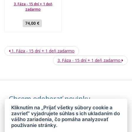
3. Fáza - 15 dní + 1 deň
zadarmo
74,00 €
1. Fáza - 15 dní + 1 deň zadarmo
3. Fáza - 15 dní + 1 deň zadarmo
Chcem odoberať novinky
Kliknutím na „Prijať všetky súbory cookie a
zavrieť“ vyjadrujete súhlas s ich ukladaním do
vášho zariadenia, čo pomáha analyzovať
Odoslaním súhlasím so
spracovaním mojich osobných údajov
používanie stránky.