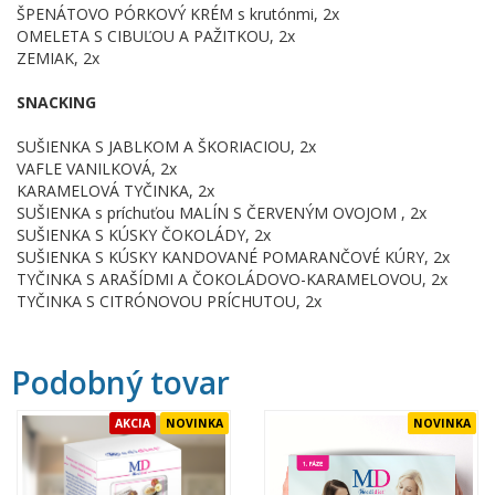
ŠPENÁTOVO PÓRKOVÝ KRÉM s krutónmi, 2x
OMELETA S CIBUĽOU A PAŽITKOU, 2x
ZEMIAK, 2x
SNACKING
SUŠIENKA S JABLKOM A ŠKORIACIOU, 2x
VAFLE VANILKOVÁ, 2x
KARAMELOVÁ TYČINKA, 2x
SUŠIENKA s príchuťou MALÍN S ČERVENÝM OVOJOM , 2x
SUŠIENKA S KÚSKY ČOKOLÁDY, 2x
SUŠIENKA S KÚSKY KANDOVANÉ POMARANČOVÉ KÚRY, 2x
TYČINKA S ARAŠÍDMI A ČOKOLÁDOVO-KARAMELOVOU, 2x
TYČINKA S CITRÓNOVOU PRÍCHUTOU, 2x
Podobný tovar
AKCIA
NOVINKA
NOVINKA