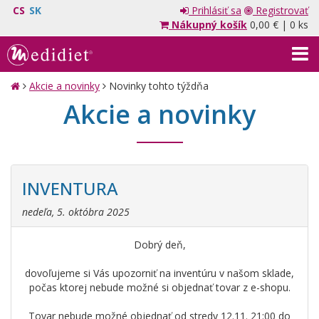
CS
SK
Prihlásiť sa
Registrovať
Nákupný košík
0,00 €
|
0 ks
Akcie a novinky
Novinky tohto týždňa
Akcie a novinky
INVENTURA
nedeľa, 5. októbra 2025
Dobrý deň,
dovoľujeme si Vás upozorniť na inventúru v našom sklade,
počas ktorej nebude možné si objednať tovar z e-shopu.
Tovar nebude možné objednať od stredy 12.11. 21:00 do