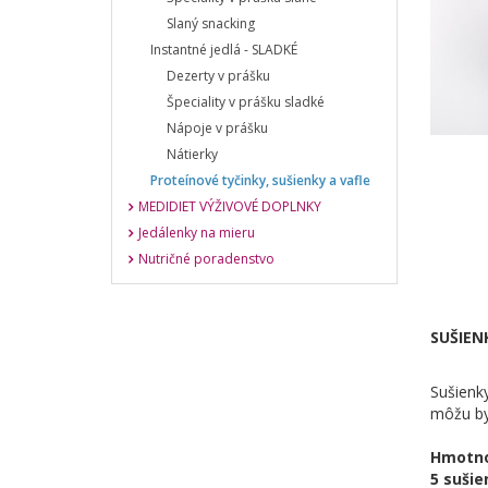
Slaný snacking
Instantné jedlá - SLADKÉ
Dezerty v prášku
Špeciality v prášku sladké
Nápoje v prášku
Nátierky
Proteínové tyčinky, sušienky a vafle
MEDIDIET VÝŽIVOVÉ DOPLNKY
Jedálenky na mieru
Nutričné poradenstvo
SUŠIENK
Sušienk
môžu byť
Hmotno
5 sušie