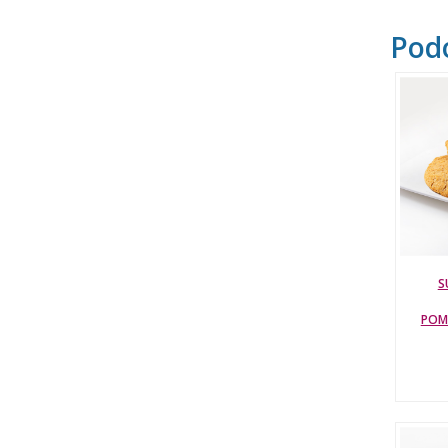
Pod
S
POM