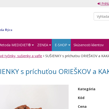
Prihl
Metoda MEDIDIET®︎
ZENEA
E-SHOP
Skúsenosti klientov
vé tyčinky, sušienky a vafle
SUŠIENKY s príchuťou ORIEŠKOV a KAKA
IENKY s príchuťou ORIEŠKOV a KAK
Kategória
Kód
Cena