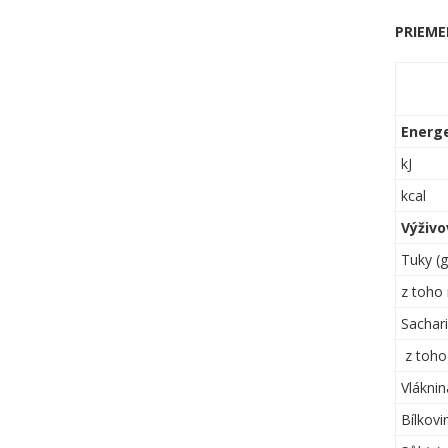
PRIEME
Energ
kJ
kcal
Výživo
Tuky (g
z toho 
Sachari
z toho 
Vláknin
Bílkovi