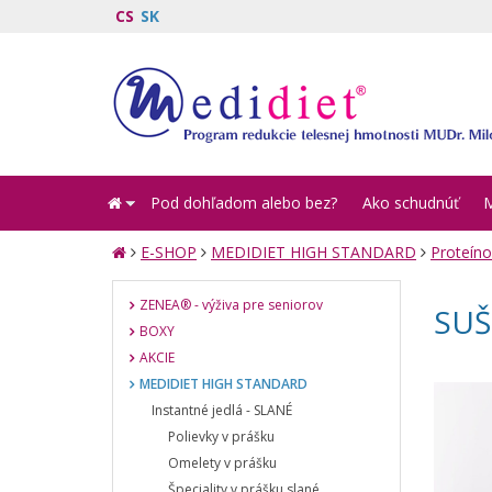
CS
SK
Pod dohľadom alebo bez?
Ako schudnúť
E-SHOP
MEDIDIET HIGH STANDARD
Proteíno
ZENEA® - výživa pre seniorov
SUŠ
BOXY
AKCIE
MEDIDIET HIGH STANDARD
Instantné jedlá - SLANÉ
Polievky v prášku
Omelety v prášku
Špeciality v prášku slané