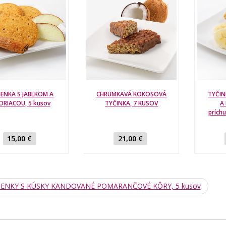
IENKA S JABLKOM A
CHRUMKAVÁ KOKOSOVÁ
TYČIN
ORIACOU, 5 kusov
TYČINKA, 7 KUSOV
A
prích
15,00 €
21,00 €
ENKY S KÚSKY KANDOVANÉ POMARANČOVÉ KÔRY, 5 kusov