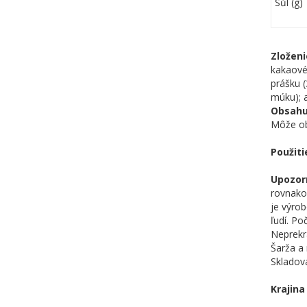
Sůl (g)
Zloženi
kakaové
prášku (
múku); a
Obsahu
Môže ob
Použiti
Upozor
rovnako 
je výro
ľudí. Po
Neprekr
Šarža a 
Skladova
Krajina