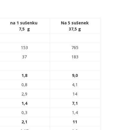
na 1 sušenku
Na 5 sušenek
7,5 g
37,5 g
153
765
37
183
1,8
9,0
0,8
4,1
2,9
14
1,4
7,1
0,3
1,4
2,1
11