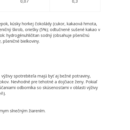
0,07
0,3
lepok, kúsky horkej čokolády (cukor, kakaová hmota,
eničný škrob, oriešky (5%); odtučnené sušené kakao v
šok: hydrogénuhličitan sodný (obsahuje pšeničnú
, pšeničné bielkoviny.
výživy spotrebiteľa majú byť aj bežné potraviny,
rokov. Nevhodné pre tehotné a dojčiace ženy. Pokiaľ
účaniami odborníka so skúsenosťami v oblasti výživy
eň).
iamym slnečným žiarením.