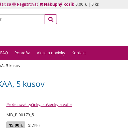
ásiť sa
Registrovať
Nákupný košík
0,00 €
|
0 ks
FAQ
Poradňa
Akcie a novinky
Kontakt
A, 5 kusov
AA, 5 kusov
Proteínové tyčinky, sušienky a vafle
MD_PJ00179_5
15,00 €
(s DPH)