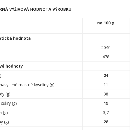
RNÁ VÝŽIVOVÁ HODNOTA VÝROBKU
na 100 g
etická hodnota
2040
478
vé hodnoty
)
24
nasycené mastné kyseliny (g)
11
dy (g)
38
cukry (g)
19
a (g)
3,7
ny (g)
28