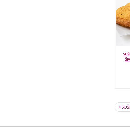
SUŠ
ŠK
SUŠI