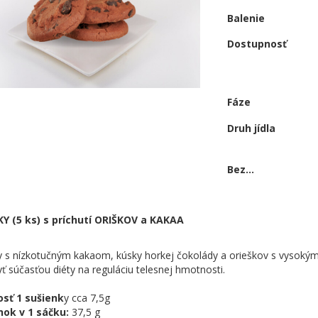
Balenie
Dostupnosť
Fáze
Druh jídla
Bez...
Y (5 ks) s príchutí ORIŠKOV a KAKAA
y s nízkotučným kakaom, kúsky horkej čokolády a orieškov s vysoký
 súčasťou diéty na reguláciu telesnej hmotnosti.
sť 1 sušienk
y cca 7,5g
nok v 1 sáčku:
37,5 g