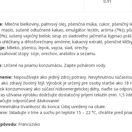
0,91
e:
Mliečne bielkoviny, palmový olej, pšeničná múka, cukor, pšeničný 
 maslo, sušené odtučnené kakao, emulgátor: lecitín, aróma (7%)); pš
3%); sušený vaječný bielok; sirup zo sladového jačmeňa; kypriaci prá
 uhličitany a difosforečnany amónne; kakaový extrakt, pšeničné klíčky
je:
Mlieko, pšenicu, lepok, vajcia, slad, orechy.
sahovať stopy: sóje, orechov, arašidov a sezamu.
e:
Určené na priamu konzumáciu. Zapite pohárom vody.
nenie:
Nepoužívajte ako jediný zdroj potravy. Nevyhnutnou súčasťou 
ako zdravý životný štýl. Výrobok je určený pre osoby staršie ako 18 
bok konzumovaný ako súčasť nízkoenergetickej diéty, riaďte sa odpor
čas užívania výrobku dodržujte dostatočný príjem tekutín (min. 1,5 l/d
ačujte odporúčané dávkovanie!
minimálna trvanlivosť do konca: Údaj uvedený na obale.
nie: Skladujte v tme a suchu pri teplote 15 – 22 °C, chráňte pred pr
 pôvodu:
Francúzsko