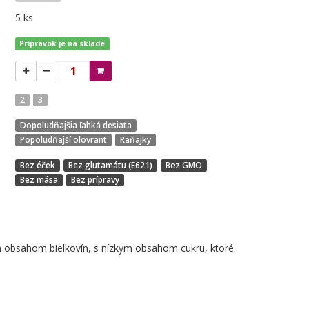
5 ks
Prípravok je na sklade
2
3
Dopoludňajšia ľahká desiata
Popoludňajší olovrant
Raňajky
Bez éček
Bez glutamátu (E621)
Bez GMO
Bez mäsa
Bez prípravy
m obsahom bielkovín, s nízkym obsahom cukru, ktoré