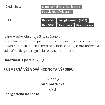
Druh jídla
Dopoludňajšia ľahká desiata
Popoludňajší olovrant
Bez...
Bez éček
Bez glutamátu (E621)
Bez GMO
Bez mäsa
Bez prípravy
Jedno vrecko obsahuje 5 ks sušienok.
Sušienka s malinovou príchuťou as červeným ovocím, bohatá na
obsah bielkovín, so zníženým obsahom cukrov, ktorá môže byť
súčasťou diéty na reguláciu telesnej hmotnosti.
Hmotnosť 1 porcia:
7,5 g
PRIEMERNÁ VÝŽIVOVÁ HODNOTA VÝROBKU
na 100 g
na 1 porci/1ks
7,5 g
Energetická hodnota