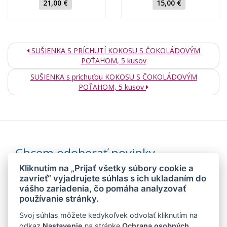
21,00 €
15,00 €
SUŠIENKA S PRÍCHUTÍ KOKOSU S ČOKOLÁDOVÝM
POŤAHOM, 5 kusov
SUŠIENKA s príchuťou KOKOSU S ČOKOLÁDOVÝM
POŤAHOM, 5 kusov
Chcem odoberať novinky
Kliknutím na „Prijať všetky súbory cookie a
zavrieť“ vyjadrujete súhlas s ich ukladaním do
vášho zariadenia, čo pomáha analyzovať
Odoslaním súhlasím so
spracovaním mojich osobných údajov
používanie stránky.
Svoj súhlas môžete kedykoľvek odvolať kliknutím na
© 2026 MEDIDIET® - METÓDA, KTORÁ DÁVA CHUŤ ZCHUBNÚŤ!
odkaz
Nastavenie
na stránke
Ochrana osobných