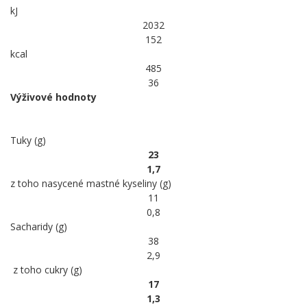
kJ
2032
152
kcal
485
36
Výživové hodnoty
Tuky (g)
23
1,7
z toho nasycené mastné kyseliny (g)
11
0,8
Sacharidy (g)
38
2,9
z toho cukry (g)
17
1,3