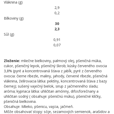
Vláknina (g)
2,9
0,2
Bílkoviny (g)
30
2,3
Sůl (g)
0,91
0,07
Zloženie:
mliečne bielkoviny, palmový olej, pšeničná múka,
cukor, pšeničný lepok, pšeničný škrob; kúsky červeného ovocia
3,8% (pyré a koncentrovaná šťava z jabĺk, pyré z červeného
ovocia: čierne ríbezle, maliny, jahody, červené ríbezle, pšeničná
vláknina, želírovacia látka: pektíny, koncentrovaná šťava z bazy
čiernej); sušený vaječný bielok, sirup z jačmenného sladu;
aróma; kypriaca látka: uhličitan amónny, difosforečnany a
uhličitan sodný ( obsahuje: pšeničnú múku), pšeničné klíčky,
pšeničná bielkovina.
Obsahuje: Mlieko, pšenicu, vajcia, jačmeň.
Môže obsahovať stopy: sóje, sezamových semienok, arašidov a