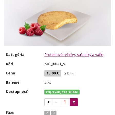
Kategória
Proteínové tyčinky, sušienky a vafle
Kód
MD_J0041_5
Cena
15,00 €
(s DPH)
Balenie
5 ks
Dostupnosť
Prípravok je na sklade
Fáze
2
3