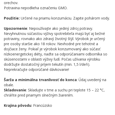
orechov.
Potravina nepodlieha označeniu GMO.
Použitie:
Určené na priamu konzumáciu. Zapite pohárom vody.
Upozornenie
: Nepoužívajte ako jediný zdroj potravy.
Nevyhnutnou súčasťou výživy spotrebiteľa majú byť aj bežné
potraviny, rovnako ako zdravý životný štýl. Výrobok je určený
pre osoby staršie ako 18 rokov. Nevhodné pre tehotné a
dojčiace ženy. Pokiaľ je výrobok konzumovaný ako súčasť
nízkoenergetickej diéty, riaďte sa odporúčaniami odborníka so
skúsenosťami v oblasti výživy ľudí. Počas užívania výrobku
dodržujte dostatočný príjem tekutín (min. 1,5 l/deň).
Neprekračujte odporúčané dávkovanie!
Šarža a minimálna trvanlivosť do konca
: Údaj uvedený na
obale.
Skladovanie
: Skladujte v tme a suchu pri teplote 15 – 22 °C,
chráňte pred priamym slnečným žiarením.
Krajina pôvodu
: Francúzsko