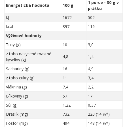
1 porce - 30 g v
Energetická hodnota
100 g
prášku
kJ
1672
502
kcal
397
119
Výživové hodnoty
Tuky (g)
10
3,0
z toho nasycené mastné
4,8
1,4
kyseliny (g)
Sacharidy (g)
16
4,9
z toho cukry (g)
11
3,4
Vláknina (g)
7,4
2,2
Bílkoviny (g)
57
17
Sůl (g)
1,22
0,37
Draslík (mg)
732
220 (14 %*)
Fosfor (mg)
494
148 (14 %*)