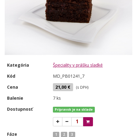
Kategória
Špeciality v prášku sladké
Kód
MD_PB01241_7
Cena
21,00 €
(s DPH)
Balenie
7 ks
Dostupnosť
Prípravok je na sklade
Fáze
1
2
3