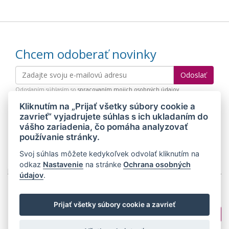
Chcem odoberať novinky
Odoslaním súhlasím so
spracovaním mojich osobných údajov
Kliknutím na „Prijať všetky súbory cookie a
zavrieť“ vyjadrujete súhlas s ich ukladaním do
© 2026 MEDIDIET® - METÓDA, KTORÁ DÁVA CHUŤ ZCHUBNÚŤ!
vášho zariadenia, čo pomáha analyzovať
používanie stránky.
Svoj súhlas môžete kedykoľvek odvolať kliknutím na
odkaz
Nastavenie
na stránke
Ochrana osobných
Mapa stránok
Web:
Crespo, s.r.o.
údajov
.
Prijať všetky súbory cookie a zavrieť