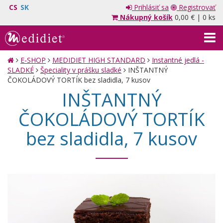
CS
SK
Prihlásiť sa
Registrovať
Nákupný košík
0,00 €
|
0 ks
E-SHOP
MEDIDIET HIGH STANDARD
Instantné jedlá -
SLADKÉ
Špeciality v prášku sladké
INŠTANTNÝ
ČOKOLÁDOVÝ TORTÍK bez sladidla, 7 kusov
INŠTANTNÝ
ČOKOLÁDOVÝ TORTÍK
bez sladidla, 7 kusov