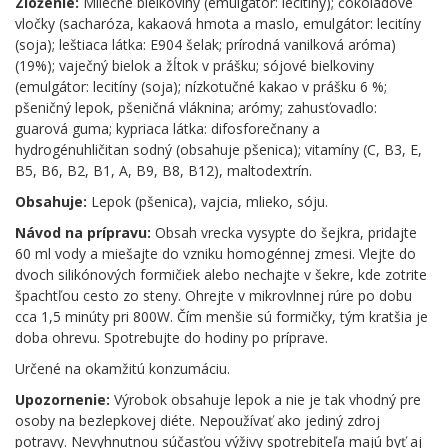
Zloženie:
Mliečne bielkoviny (emulgátor: lecitíny); čokoládové
vločky (sacharóza, kakaová hmota a maslo, emulgátor: lecitíny
(soja); leštiaca látka: E904 šelak; prírodná vanilková aróma)
(19%); vaječný bielok a žĺtok v prášku; sójové bielkoviny
(emulgátor: lecitíny (soja); nízkotučné kakao v prášku 6 %;
pšeničný lepok, pšeničná vláknina; arómy; zahusťovadlo:
guarová guma; kypriaca látka: difosforečnany a
hydrogénuhličitan sodný (obsahuje pšenica); vitamíny (C, B3, E,
B5, B6, B2, B1, A, B9, B8, B12), maltodextrín.
Obsahuje:
Lepok (pšenica), vajcia, mlieko, sóju.
Návod na prípravu:
Obsah vrecka vysypte do šejkra, pridajte
60 ml vody a miešajte do vzniku homogénnej zmesi. Vlejte do
dvoch silikónových formičiek alebo nechajte v šekre, kde zotrite
špachtľou cesto zo steny. Ohrejte v mikrovlnnej rúre po dobu
cca 1,5 minúty pri 800W. Čím menšie sú formičky, tým kratšia je
doba ohrevu. Spotrebujte do hodiny po príprave.
Určené na okamžitú konzumáciu.
Upozornenie:
Výrobok obsahuje lepok a nie je tak vhodný pre
osoby na bezlepkovej diéte. Nepoužívať ako jediný zdroj
potravy. Nevyhnutnou súčasťou výživy spotrebiteľa majú byť aj