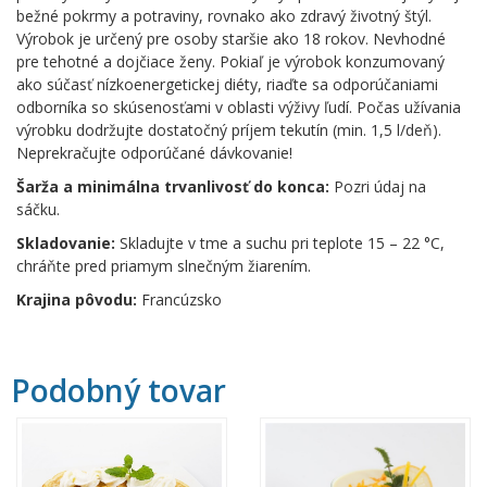
bežné pokrmy a potraviny, rovnako ako zdravý životný štýl.
Výrobok je určený pre osoby staršie ako 18 rokov. Nevhodné
pre tehotné a dojčiace ženy. Pokiaľ je výrobok konzumovaný
ako súčasť nízkoenergetickej diéty, riaďte sa odporúčaniami
odborníka so skúsenosťami v oblasti výživy ľudí. Počas užívania
výrobku dodržujte dostatočný príjem tekutín (min. 1,5 l/deň).
Neprekračujte odporúčané dávkovanie!
Šarža a minimálna trvanlivosť do konca:
Pozri údaj na
sáčku.
Skladovanie:
Skladujte v tme a suchu pri teplote 15 – 22 °C,
chráňte pred priamym slnečným žiarením.
Krajina pôvodu:
Francúzsko
Podobný tovar