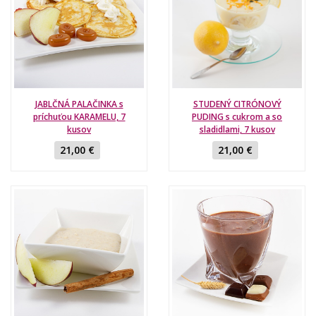
JABLČNÁ PALAČINKA s
STUDENÝ CITRÓNOVÝ
príchuťou KARAMELU, 7
PUDING s cukrom a so
kusov
sladidlami, 7 kusov
21,00 €
21,00 €