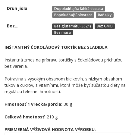
Druh jídla
Dopoludňajšia ľahká desiata
Popoludňajší olovrant
Raňajky
Bez...
Bez glutamátu (E621)
Bez GMO
Bez mäsa
INŠTANTNÝ ČOKOLÁDOVÝ TORTÍK BEZ SLADIDLA
Instantná zmes na prípravu tortičky s čokoládovou príchuťou
bez varenia.
Potravina s vysokým obsahom bielkovín, s nízkym obsahom
tukov a cukrov, s vitamínmi, ktorá môže byť súčasťou diéty na
reguláciu telesnej hmotnosti.
Hmotnosť 1 vrecka/porcia:
30 g
Celková hmotnosť:
210 g
PRIEMERNÁ VÝŽIVOVÁ HODNOTA VÝROBKU: