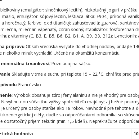
bielkoviny (emulgátor: slnečnicový lecitín); nízkotučný jogurt v práš
maslo, emulgátor: sójový lecitín, leštiaca látka: E904., prírodná vanil
 a horečnatý; farbivo: oxid titaničitý; zahusťovadlá: guarová, xantáno
 mliečna, mliečnan vápenatý, citran sodný; stabilizátor: fosforečnan d
nínu); vitamíny (C, B3, E, B5, B6, B2, B1, A, B9, B8, B12); L-metionín;
na prípravu
Obsah vrecúška vysypte do vhodnej nádoby, pridajte 14
e niekoľko minút vychladiť. Určené na okamžitú konzumáciu.
 minimálna trvanlivosť
Pozri údaj na sáčku.
vanie
Skladujte v tme a suchu pri teplote 15 – 22 °C, chráňte pred p
a pôvodu
Francúzsko
nenie
: Výrobok obsahuje zdroj fenylalanínu a nie je vhodný pre osob
 Nevyhnutnou súčasťou výživy spotrebiteľa majú byť aj bežné pokrmy 
 je určený pre osoby staršie ako 18 rokov. Nevhodné pre tehotné a 
ízkoenergetickej diéty, riaďte sa odporúčaniami odborníka so skúseno
e dostatočný príjem tekutín (min. 1,5 l/deň). Neprekračujte odporúč
etická hodnota
10