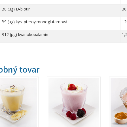
 B8 (µg) D-biotin
30
n B9 (µg) kys. pteroylmonoglutamová
12
n B12 (µg) kyanokobalamin
1,
obný tovar