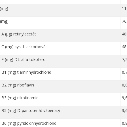
 (mg)
11
 (mg)
76
 A (µg) retinylacetát
48
 C (mg) kys. L-askorbová
48
 E (mg) DL-alfa-tokoferol
7,
 B1 (mg) tiaminhydrochlorid
0,
 B2 (mg) riboflavin
0,
 B3 (mg) nikotinamid
9,
n B5 (mg) D-pantotenát vápenatý
3,
 B6 (mg) pyridoxinhydrochlorid
0,