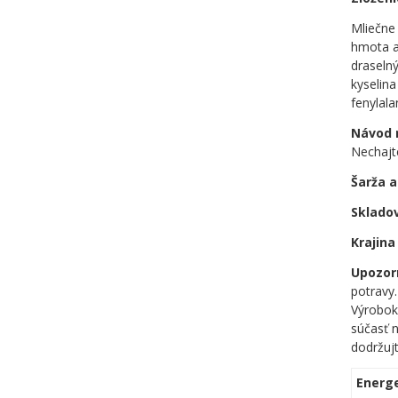
Mliečne 
hmota a 
draselný
kyselina
fenylala
Návod 
Nechajt
Šarža a
Sklado
Krajin
Upozor
potravy.
Výrobok
súčasť n
dodržujt
Energ