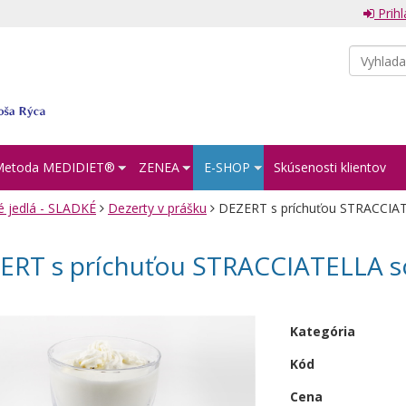
Prihl
Metoda MEDIDIET®︎
ZENEA
E-SHOP
Skúsenosti klientov
é jedlá - SLADKÉ
Dezerty v prášku
DEZERT s príchuťou STRACCIATE
ERT s príchuťou STRACCIATELLA so
Kategória
Kód
Cena