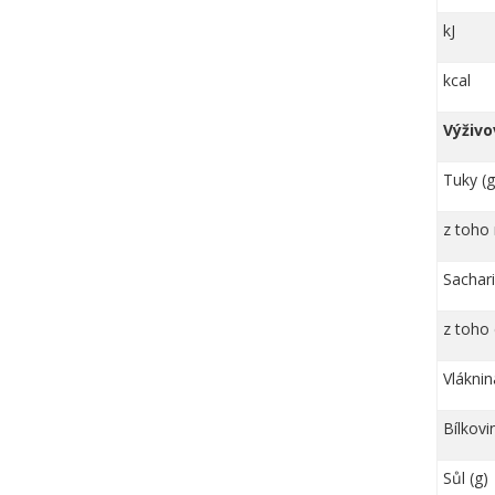
kJ
kcal
Výživo
Tuky (g
z toho 
Sachari
z toho 
Vláknin
Bílkovi
Sůl (g)