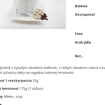
Balenie
Dostupnosť
Fáze
Druh jídla
Bez...
výrobok s vysokým obsahom bielkovín, s nízkym obsahom cukrov a tu
 súčasťou diéty na reguláciu telesnej hmotnosti.
sť 1 vrecka/porcia
25g
á hmotnosť
175g (7 sáčkov)
ny
Mlieko, sója.
e