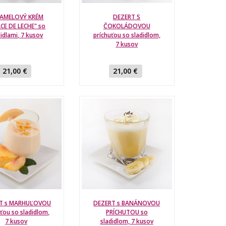
AMELOVÝ KRÉM
DEZERT S
CE DE LECHE" so
ČOKOLÁDOVOU
didlami, 7 kusov
príchuťou so sladidlom,
7 kusov
21,00 €
21,00 €
T s MARHUĽOVOU
DEZERT s BANÁNOVOU
uťou so sladidlom,
PRÍCHUTOU so
7 kusov
sladidlom, 7 kusov