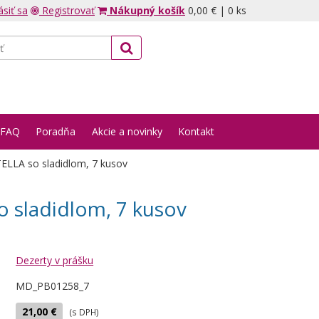
ásiť sa
Registrovať
Nákupný košík
0,00 €
|
0 ks
FAQ
Poradňa
Akcie a novinky
Kontakt
LLA so sladidlom, 7 kusov
 sladidlom, 7 kusov
Dezerty v prášku
MD_PB01258_7
21,00 €
(s DPH)