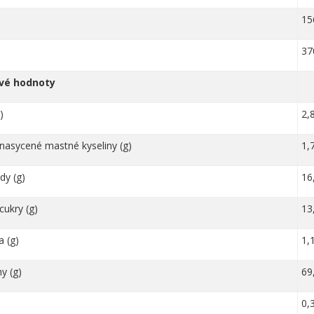
15
37
vé hodnoty
)
2,
nasycené mastné kyseliny (g)
1,
dy (g)
16
cukry (g)
13
a (g)
1,
ny (g)
69
0,