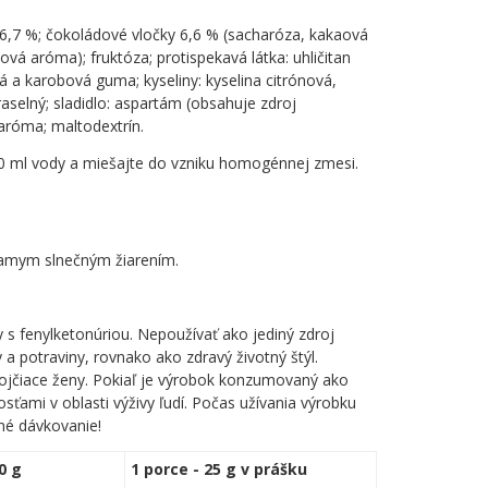
ku 6,7 %; čokoládové vločky 6,6 % (sacharóza, kakaová
ková aróma); fruktóza; protispekavá látka: uhličitan
vá a karobová guma; kyseliny: kyselina citrónová,
raselný; sladidlo: aspartám (obsahuje zdroj
 aróma; maltodextrín.
0 ml vody a miešajte do vzniku homogénnej zmesi.
riamym slnečným žiarením.
y s fenylketonúriou. Nepoužívať ako jediný zdroj
a potraviny, rovnako ako zdravý životný štýl.
dojčiace ženy. Pokiaľ je výrobok konzumovaný ako
sťami v oblasti výživy ľudí. Počas užívania výrobku
ané dávkovanie!
0 g
1 porce - 25 g v prášku