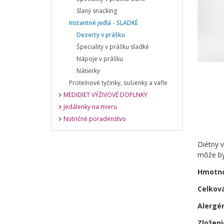
Slaný snacking
Instantné jedlá - SLADKÉ
Dezerty v prášku
Špeciality v prášku sladké
Nápoje v prášku
Nátierky
Proteínové tyčinky, sušienky a vafle
MEDIDIET VÝŽIVOVÉ DOPLNKY
Jedálenky na mieru
Nutričné poradenstvo
Diétny 
môže byť
Hmotno
Celkov
Alergé
Zloženi