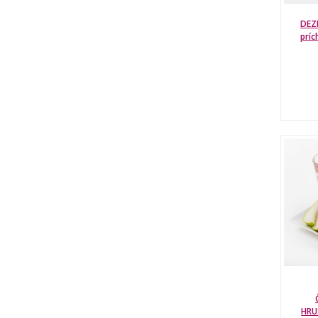
DEZ
príc
HRU