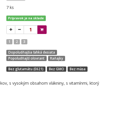
7 ks
Prípravok je na sklade
1
2
3
Dopoludňajšia ľahká desiata
Popoludňajší olovrant
Raňajky
Bez glutamátu (E621)
Bez GMO
Bez mäsa
kov, s vysokým obsahom vlákniny, s vitamínmi, ktorý