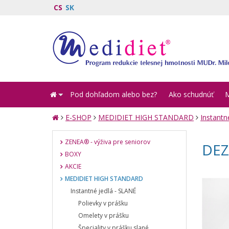
CS
SK
Pod dohľadom alebo bez?
Ako schudnúť
E-SHOP
MEDIDIET HIGH STANDARD
Instantn
ZENEA® - výživa pre seniorov
DEZ
BOXY
AKCIE
MEDIDIET HIGH STANDARD
Instantné jedlá - SLANÉ
Polievky v prášku
Omelety v prášku
Špeciality v prášku slané