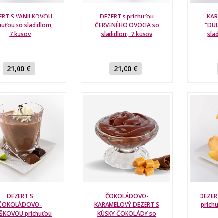
ERT S VANILKOVOU
DEZERT s príchuťou
KAR
huťou so sladidlom,
ČERVENÉHO OVOCIA so
"DUL
7 kusov
sladidlom, 7 kusov
sla
21,00 €
21,00 €
DEZERT S
ČOKOLÁDOVO-
DEZER
ČOKOLÁDOVO-
KARAMELOVÝ DEZERT S
prích
ŠKOVOU príchuťou
KÚSKY ČOKOLÁDY so