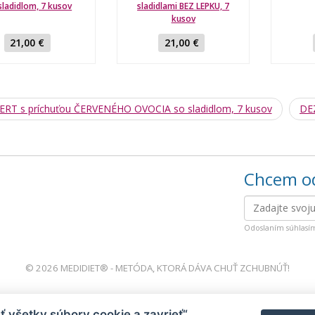
sladidlom, 7 kusov
sladidlami BEZ LEPKU, 7
kusov
21,00 €
21,00 €
RT s príchuťou ČERVENÉHO OVOCIA so sladidlom, 7 kusov
DEZ
Chcem od
Odoslaním súhlasí
© 2026 MEDIDIET® - METÓDA, KTORÁ DÁVA CHUŤ ZCHUBNÚŤ!
ať všetky súbory cookie a zavrieť“