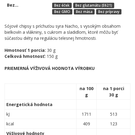
Bez...
Bez éček
Bez glutamátu (E621)
Bez GMO
Bez mäsa
Bez prípravy
Sójové chipsy s príchuťou syra Nacho, s vysokým obsahom
bielkovín a vlákniny, s cukrom a sladidlom, ktoré môžu byť
súčasťou diéty na reguláciu telesnej hmotnosti.
Hmotnosť 1 porcia:
30 g
Celková hmotnosť:
150 g
PRIEMERNÁ VÝŽIVOVÁ HODNOTA VÝROBKU
na 100
na 1 porci
g
30 g
Energetická hodnota
kJ
1711
513
kcal
409
123
Výživové hodnoty