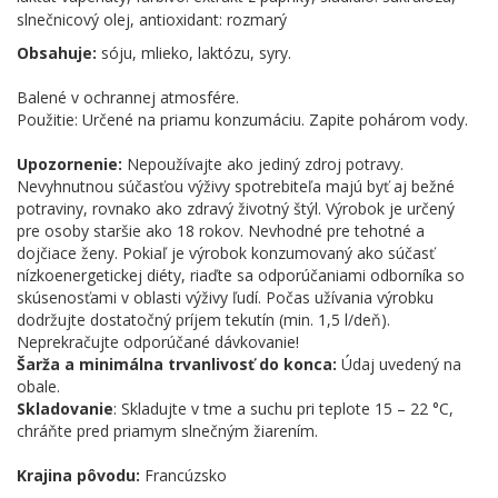
slnečnicový olej, antioxidant: rozmarý
Obsahuje:
sóju, mlieko, laktózu, syry.
Balené v ochrannej atmosfére.
Použitie: Určené na priamu konzumáciu. Zapite pohárom vody.
Upozornenie:
Nepoužívajte ako jediný zdroj potravy.
Nevyhnutnou súčasťou výživy spotrebiteľa majú byť aj bežné
potraviny, rovnako ako zdravý životný štýl. Výrobok je určený
pre osoby staršie ako 18 rokov. Nevhodné pre tehotné a
dojčiace ženy. Pokiaľ je výrobok konzumovaný ako súčasť
nízkoenergetickej diéty, riaďte sa odporúčaniami odborníka so
skúsenosťami v oblasti výživy ľudí. Počas užívania výrobku
dodržujte dostatočný príjem tekutín (min. 1,5 l/deň).
Neprekračujte odporúčané dávkovanie!
Šarža a minimálna trvanlivosť do konca:
Údaj uvedený na
obale.
Skladovanie
: Skladujte v tme a suchu pri teplote 15 – 22 °C,
chráňte pred priamym slnečným žiarením.
Krajina pôvodu:
Francúzsko