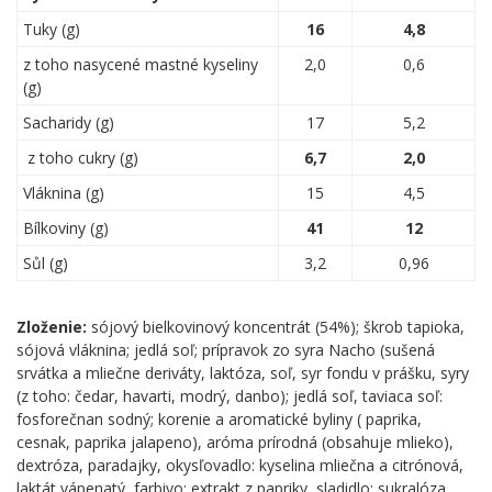
Tuky (g)
16
4,8
z toho nasycené mastné kyseliny
2,0
0,6
(g)
Sacharidy (g)
17
5,2
z toho cukry (g)
6,7
2,0
Vláknina (g)
15
4,5
Bílkoviny (g)
41
12
Sůl (g)
3,2
0,96
Zloženie:
sójový bielkovinový koncentrát (54%); škrob tapioka,
sójová vláknina; jedlá soľ; prípravok zo syra Nacho (sušená
srvátka a mliečne deriváty, laktóza, soľ, syr fondu v prášku, syry
(z toho: čedar, havarti, modrý, danbo); jedlá soľ, taviaca soľ:
fosforečnan sodný; korenie a aromatické byliny ( paprika,
cesnak, paprika jalapeno), aróma prírodná (obsahuje mlieko),
dextróza, paradajky, okysľovadlo: kyselina mliečna a citrónová,
laktát vápenatý, farbivo: extrakt z papriky, sladidlo: sukralóza,