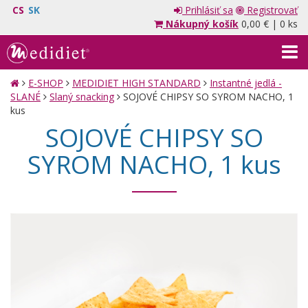
CS
SK
Prihlásiť sa
Registrovať
Nákupný košík
0,00 €
|
0 ks
E-SHOP
MEDIDIET HIGH STANDARD
Instantné jedlá -
SLANÉ
Slaný snacking
SOJOVÉ CHIPSY SO SYROM NACHO, 1
kus
SOJOVÉ CHIPSY SO
SYROM NACHO, 1 kus