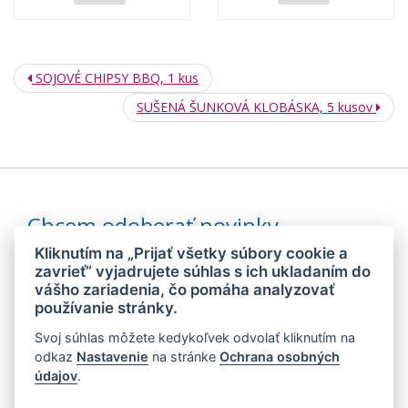
SOJOVÉ CHIPSY BBQ, 1 kus
SUŠENÁ ŠUNKOVÁ KLOBÁSKA, 5 kusov
Chcem odoberať novinky
Kliknutím na „Prijať všetky súbory cookie a
zavrieť“ vyjadrujete súhlas s ich ukladaním do
vášho zariadenia, čo pomáha analyzovať
Odoslaním súhlasím so
spracovaním mojich osobných údajov
používanie stránky.
Svoj súhlas môžete kedykoľvek odvolať kliknutím na
© 2026 MEDIDIET® - METÓDA, KTORÁ DÁVA CHUŤ ZCHUBNÚŤ!
odkaz
Nastavenie
na stránke
Ochrana osobných
údajov
.