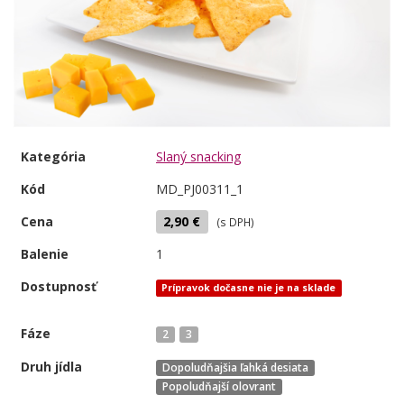
Kategória
Slaný snacking
Kód
MD_PJ00311_1
Cena
2,90 €
(s DPH)
Balenie
1
Dostupnosť
Prípravok dočasne nie je na sklade
Fáze
2
3
Druh jídla
Dopoludňajšia ľahká desiata
Popoludňajší olovrant